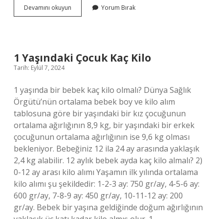
2
Devamını okuyun
Yorum Bırak
Yaşındaki
Bebek
Günde
Kaç
Öğün
1 Yaşındaki Çocuk Kaç Kilo
Yemeli
Tarih: Eylül 7, 2024
1 yaşında bir bebek kaç kilo olmalı? Dünya Sağlık
Örgütü’nün ortalama bebek boy ve kilo alım
tablosuna göre bir yaşındaki bir kız çocuğunun
ortalama ağırlığının 8,9 kg, bir yaşındaki bir erkek
çocuğunun ortalama ağırlığının ise 9,6 kg olması
bekleniyor. Bebeğiniz 12 ila 24 ay arasında yaklaşık
2,4 kg alabilir. 12 aylık bebek ayda kaç kilo almalı? 2)
0-12 ay arası kilo alımı Yaşamın ilk yılında ortalama
kilo alımı şu şekildedir: 1-2-3 ay: 750 gr/ay, 4-5-6 ay:
600 gr/ay, 7-8-9 ay: 450 gr/ay, 10-11-12 ay: 200
gr/ay. Bebek bir yaşına geldiğinde doğum ağırlığının