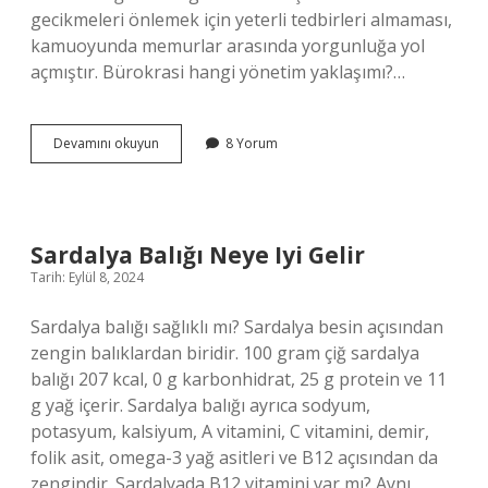
gecikmeleri önlemek için yeterli tedbirleri almaması,
kamuoyunda memurlar arasında yorgunluğa yol
açmıştır. Bürokrasi hangi yönetim yaklaşımı?…
Bürokrasinin
Devamını okuyun
8 Yorum
Özellikleri
Nelerdir
Sardalya Balığı Neye Iyi Gelir
Tarih: Eylül 8, 2024
Sardalya balığı sağlıklı mı? Sardalya besin açısından
zengin balıklardan biridir. 100 gram çiğ sardalya
balığı 207 kcal, 0 g karbonhidrat, 25 g protein ve 11
g yağ içerir. Sardalya balığı ayrıca sodyum,
potasyum, kalsiyum, A vitamini, C vitamini, demir,
folik asit, omega-3 yağ asitleri ve B12 açısından da
zengindir. Sardalyada B12 vitamini var mı? Aynı