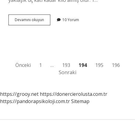
yaklaşık üç katı kadar kilo almış olur. 1…
1
Devamını okuyun
10 Yorum
Yaşındaki
Çocuk
Kaç
Kilo
Yazı
Önceki
1
…
193
194
195
196
Sonraki
sayfalaması
https://grooy.net
https://donercierolusta.com.tr
https://pandorapsikoloji.com.tr
Sitemap