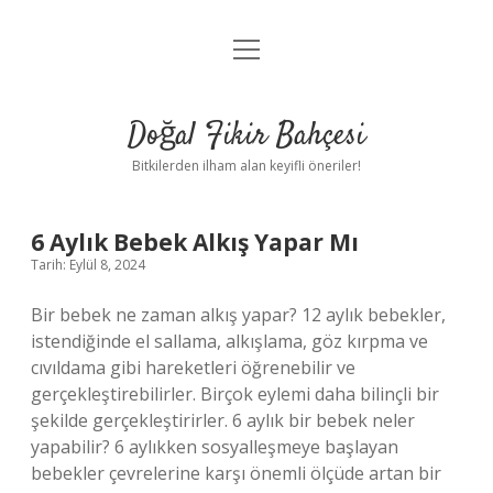
menüyü
Anasayfa
aç
Gizlilik Politikası
Doğal Fikir Bahçesi
Yasal Uyarı
Bitkilerden ilham alan keyifli öneriler!
Hakkımızda
Doğal
6 Aylık Bebek Alkış Yapar Mı
Tarih: Eylül 8, 2024
Fikir
Bir bebek ne zaman alkış yapar? 12 aylık bebekler,
Bahçesi
istendiğinde el sallama, alkışlama, göz kırpma ve
cıvıldama gibi hareketleri öğrenebilir ve
Yazılar
gerçekleştirebilirler. Birçok eylemi daha bilinçli bir
şekilde gerçekleştirirler. 6 aylık bir bebek neler
yapabilir? 6 aylıkken sosyalleşmeye başlayan
bebekler çevrelerine karşı önemli ölçüde artan bir