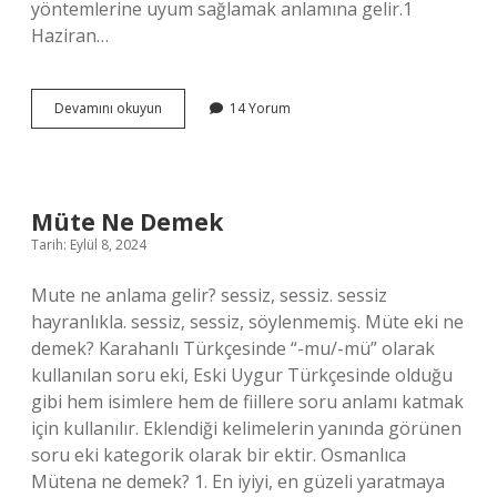
yöntemlerine uyum sağlamak anlamına gelir.1
Haziran…
Zeki
Devamını okuyun
14 Yorum
Ile
Çalışkan
Arasındaki
Fark
Nedir
Müte Ne Demek
Tarih: Eylül 8, 2024
Mute ne anlama gelir? sessiz, sessiz. sessiz
hayranlıkla. sessiz, sessiz, söylenmemiş. Müte eki ne
demek? Karahanlı Türkçesinde “-mu/-mü” olarak
kullanılan soru eki, Eski Uygur Türkçesinde olduğu
gibi hem isimlere hem de fiillere soru anlamı katmak
için kullanılır. Eklendiği kelimelerin yanında görünen
soru eki kategorik olarak bir ektir. Osmanlıca
Mütena ne demek? 1. En iyiyi, en güzeli yaratmaya