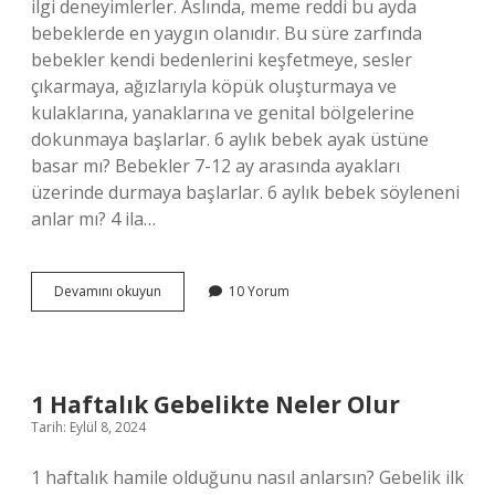
ilgi deneyimlerler. Aslında, meme reddi bu ayda
bebeklerde en yaygın olanıdır. Bu süre zarfında
bebekler kendi bedenlerini keşfetmeye, sesler
çıkarmaya, ağızlarıyla köpük oluşturmaya ve
kulaklarına, yanaklarına ve genital bölgelerine
dokunmaya başlarlar. 6 aylık bebek ayak üstüne
basar mı? Bebekler 7-12 ay arasında ayakları
üzerinde durmaya başlarlar. 6 aylık bebek söyleneni
anlar mı? 4 ila…
6
Devamını okuyun
10 Yorum
Aylık
Bebek
Alkış
Yapar
Mı
1 Haftalık Gebelikte Neler Olur
Tarih: Eylül 8, 2024
1 haftalık hamile olduğunu nasıl anlarsın? Gebelik ilk