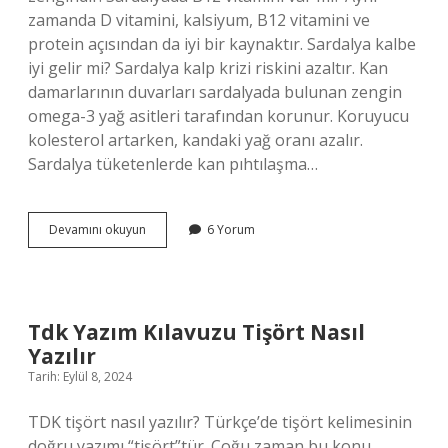
zamanda D vitamini, kalsiyum, B12 vitamini ve
protein açısından da iyi bir kaynaktır. Sardalya kalbe
iyi gelir mi? Sardalya kalp krizi riskini azaltır. Kan
damarlarının duvarları sardalyada bulunan zengin
omega-3 yağ asitleri tarafından korunur. Koruyucu
kolesterol artarken, kandaki yağ oranı azalır.
Sardalya tüketenlerde kan pıhtılaşma…
Sardalya
Devamını okuyun
6 Yorum
Balığı
Neye
Iyi
Gelir
Tdk Yazım Kılavuzu Tişört Nasıl
Yazılır
Tarih: Eylül 8, 2024
TDK tişört nasıl yazılır? Türkçe’de tişört kelimesinin
doğru yazımı “tişört”tür. Çoğu zaman bu konu