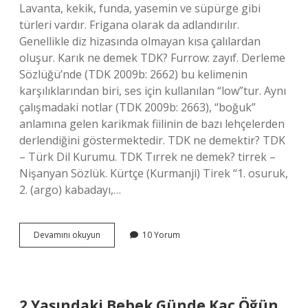
Lavanta, kekik, funda, yasemin ve süpürge gibi
türleri vardır. Frigana olarak da adlandırılır.
Genellikle diz hizasında olmayan kısa çalılardan
oluşur. Karık ne demek TDK? Furrow: zayıf. Derleme
Sözlüğü’nde (TDK 2009b: 2662) bu kelimenin
karşılıklarından biri, ses için kullanılan “low”tur. Aynı
çalışmadaki notlar (TDK 2009b: 2663), “boğuk”
anlamına gelen karikmak fiilinin de bazı lehçelerden
derlendiğini göstermektedir. TDK ne demektir? TDK
– Türk Dil Kurumu. TDK Tırrek ne demek? tirrek –
Nişanyan Sözlük. Kürtçe (Kurmanji) Tirek “1. osuruk,
2. (argo) kabadayı,…
Garik
Devamını okuyun
10 Yorum
Ne
Demek
Tdk
2 Yaşındaki Bebek Günde Kaç Öğün