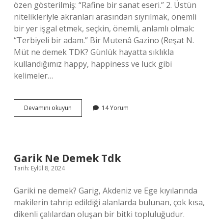
özen gösterilmiş: “Rafine bir sanat eseri.” 2. Üstün
nitelikleriyle akranları arasından sıyrılmak, önemli
bir yer işgal etmek, seçkin, önemli, anlamlı olmak:
“Terbiyeli bir adam.” Bir Mutenâ Gazino (Reşat N.
Müt ne demek TDK? Günlük hayatta sıklıkla
kullandığımız happy, happiness ve luck gibi
kelimeler…
Müte
Devamını okuyun
14 Yorum
Ne
Demek
Garik Ne Demek Tdk
Tarih: Eylül 8, 2024
Gariki ne demek? Garig, Akdeniz ve Ege kıyılarında
makilerin tahrip edildiği alanlarda bulunan, çok kısa,
dikenli çalılardan oluşan bir bitki topluluğudur.