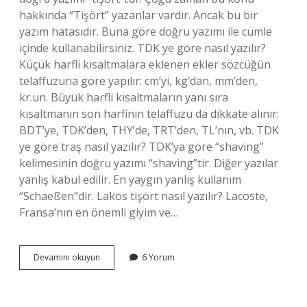
hakkında “Tişört” yazanlar vardır. Ancak bu bir
yazım hatasıdır. Buna göre doğru yazımı ile cümle
içinde kullanabilirsiniz. TDK ye göre nasıl yazılır?
Küçük harfli kısaltmalara eklenen ekler sözcüğün
telaffuzuna göre yapılır: cm’yi, kg’dan, mm’den,
kr.un. Büyük harfli kısaltmaların yanı sıra
kısaltmanın son harfinin telaffuzu da dikkate alınır:
BDT’ye, TDK’den, THY’de, TRT’den, TL’nın, vb. TDK
ye göre traş nasıl yazılır? TDK’ya göre “shaving”
kelimesinin doğru yazımı “shaving”tir. Diğer yazılar
yanlış kabul edilir. En yaygın yanlış kullanım
“Schaeßen”dir. Lakos tişört nasıl yazılır? Lacoste,
Fransa’nın en önemli giyim ve…
Tdk
Devamını okuyun
6 Yorum
Yazım
Kılavuzu
Tişört
Nasıl