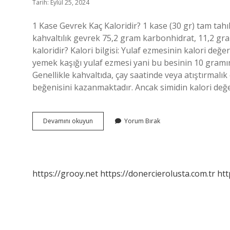
Tarih: Eylül 25, 2024
1 Kase Gevrek Kaç Kaloridir? 1 kase (30 gr) tam tahıll
kahvaltılık gevrek 75,2 gram karbonhidrat, 11,2 gram
kaloridir? Kalori bilgisi: Yulaf ezmesinin kalori değ
yemek kaşığı yulaf ezmesi yani bu besinin 10 gramın
Genellikle kahvaltıda, çay saatinde veya atıştırmalık
beğenisini kazanmaktadır. Ancak simidin kalori değ
1
Devamını okuyun
Yorum Bırak
Kase
Yulaflı
Gevrek
Kaç
Kalori
https://grooy.net
https://donercierolusta.com.tr
htt