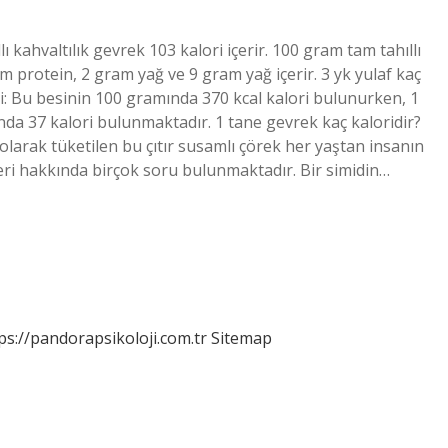
ı kahvaltılık gevrek 103 kalori içerir. 100 gram tam tahıllı
 protein, 2 gram yağ ve 9 gram yağ içerir. 3 yk yulaf kaç
eri: Bu besinin 100 gramında 370 kcal kalori bulunurken, 1
da 37 kalori bulunmaktadır. 1 tane gevrek kaç kaloridir?
 olarak tüketilen bu çıtır susamlı çörek her yaştan insanın
eri hakkında birçok soru bulunmaktadır. Bir simidin…
ps://pandorapsikoloji.com.tr
Sitemap