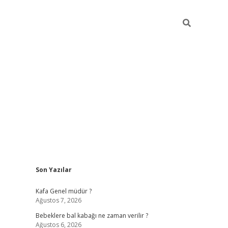
Sidebar
Son Yazılar
https://elexbett.ne
Kafa Genel müdür ?
Ağustos 7, 2026
Bebeklere bal kabağı ne zaman verilir ?
Ağustos 6, 2026