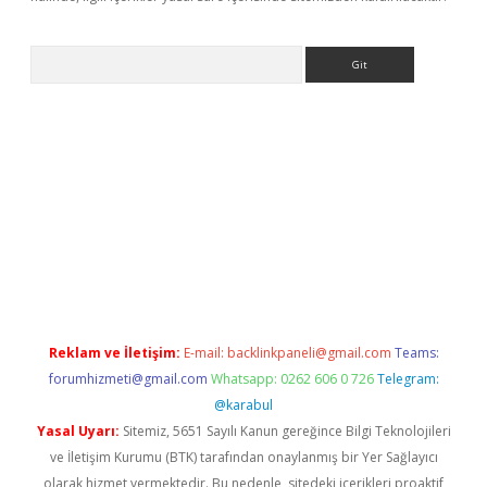
Arama
lexbett.net/
betexper.xyz
Reklam ve İletişim:
E-mail:
backlinkpaneli@gmail.com
Teams:
forumhizmeti@gmail.com
Whatsapp: 0262 606 0 726
Telegram:
@karabul
Yasal Uyarı:
Sitemiz, 5651 Sayılı Kanun gereğince Bilgi Teknolojileri
ve İletişim Kurumu (BTK) tarafından onaylanmış bir Yer Sağlayıcı
olarak hizmet vermektedir. Bu nedenle, sitedeki içerikleri proaktif