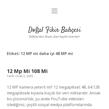
menüyü
Anasayfa
aç
Gizlilik Politikası
Doğal Fikir Bahçesi
Yasal Uyarı
Bitkilerden ilham alan keyifli öneriler!
Hakkımızda
Etiket:
12 MP mi daha iyi 48 MP mi
12 Mp Mi 108 Mi
Tarih: Ocak 3, 2025
12 MP kamera yeterli mi? 12 megapiksel; 48, 64.128
megapiksele kıyasla küçük bir veri miktarıdır. Ancak
bu çözünürlük, şu anda YouTube videoları
izlediğiniz, çeşitli sosyal medya platformlarında