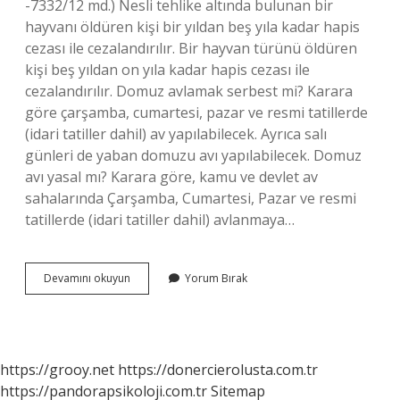
-7332/12 md.) Nesli tehlike altında bulunan bir
hayvanı öldüren kişi bir yıldan beş yıla kadar hapis
cezası ile cezalandırılır. Bir hayvan türünü öldüren
kişi beş yıldan on yıla kadar hapis cezası ile
cezalandırılır. Domuz avlamak serbest mi? Karara
göre çarşamba, cumartesi, pazar ve resmi tatillerde
(idari tatiller dahil) av yapılabilecek. Ayrıca salı
günleri de yaban domuzu avı yapılabilecek. Domuz
avı yasal mı? Karara göre, kamu ve devlet av
sahalarında Çarşamba, Cumartesi, Pazar ve resmi
tatillerde (idari tatiller dahil) avlanmaya…
Domuz
Devamını okuyun
Yorum Bırak
Avının
Cezası
Var
Mı
https://grooy.net
https://donercierolusta.com.tr
https://pandorapsikoloji.com.tr
Sitemap