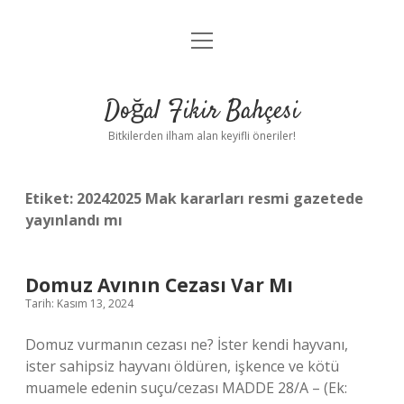
menüyü
Anasayfa
aç
Gizlilik Politikası
Doğal Fikir Bahçesi
Yasal Uyarı
Bitkilerden ilham alan keyifli öneriler!
Hakkımızda
Etiket:
20242025 Mak kararları resmi gazetede
yayınlandı mı
Domuz Avının Cezası Var Mı
Tarih: Kasım 13, 2024
Domuz vurmanın cezası ne? İster kendi hayvanı,
ister sahipsiz hayvanı öldüren, işkence ve kötü
muamele edenin suçu/cezası MADDE 28/A – (Ek: