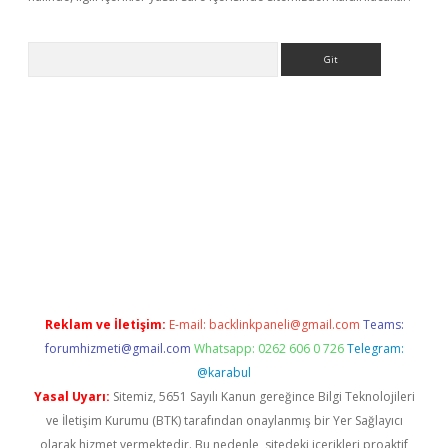
Arama
lexbett.net/
betexper.xyz
Reklam ve İletişim:
E-mail:
backlinkpaneli@gmail.com
Teams:
forumhizmeti@gmail.com
Whatsapp: 0262 606 0 726
Telegram:
@karabul
Yasal Uyarı:
Sitemiz, 5651 Sayılı Kanun gereğince Bilgi Teknolojileri
ve İletişim Kurumu (BTK) tarafından onaylanmış bir Yer Sağlayıcı
olarak hizmet vermektedir. Bu nedenle, sitedeki içerikleri proaktif