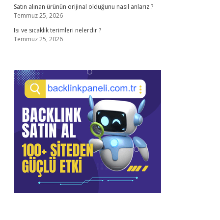
Satın alınan ürünün orijinal olduğunu nasıl anlarız ?
Temmuz 25, 2026
Isı ve sıcaklık terimleri nelerdir ?
Temmuz 25, 2026