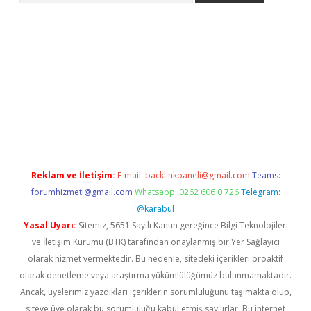
exbett.net/
betexper.xyz
Reklam ve İletişim:
E-mail:
backlinkpaneli@gmail.com
Teams:
forumhizmeti@gmail.com
Whatsapp: 0262 606 0 726
Telegram:
@karabul
Yasal Uyarı:
Sitemiz, 5651 Sayılı Kanun gereğince Bilgi Teknolojileri
ve İletişim Kurumu (BTK) tarafından onaylanmış bir Yer Sağlayıcı
olarak hizmet vermektedir. Bu nedenle, sitedeki içerikleri proaktif
olarak denetleme veya araştırma yükümlülüğümüz bulunmamaktadır.
Ancak, üyelerimiz yazdıkları içeriklerin sorumluluğunu taşımakta olup,
siteye üye olarak bu sorumluluğu kabul etmiş sayılırlar. Bu internet