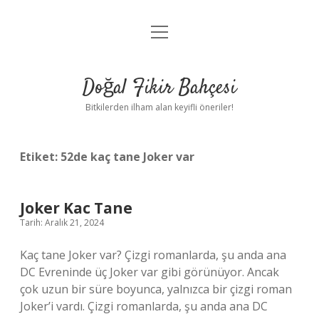
menüyü
Anasayfa
aç
Gizlilik Politikası
Doğal Fikir Bahçesi
Yasal Uyarı
Bitkilerden ilham alan keyifli öneriler!
Hakkımızda
Etiket:
52de kaç tane Joker var
Joker Kac Tane
Tarih: Aralık 21, 2024
Kaç tane Joker var? Çizgi romanlarda, şu anda ana
DC Evreninde üç Joker var gibi görünüyor. Ancak
çok uzun bir süre boyunca, yalnızca bir çizgi roman
Joker’i vardı. Çizgi romanlarda, şu anda ana DC