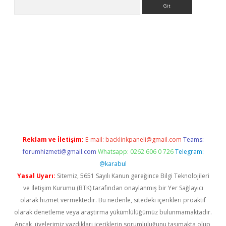
Arama
exbett.net/
betexper.xyz
Reklam ve İletişim:
E-mail:
backlinkpaneli@gmail.com
Teams:
forumhizmeti@gmail.com
Whatsapp: 0262 606 0 726
Telegram:
@karabul
Yasal Uyarı:
Sitemiz, 5651 Sayılı Kanun gereğince Bilgi Teknolojileri
ve İletişim Kurumu (BTK) tarafından onaylanmış bir Yer Sağlayıcı
olarak hizmet vermektedir. Bu nedenle, sitedeki içerikleri proaktif
olarak denetleme veya araştırma yükümlülüğümüz bulunmamaktadır.
Ancak, üyelerimiz yazdıkları içeriklerin sorumluluğunu taşımakta olup,