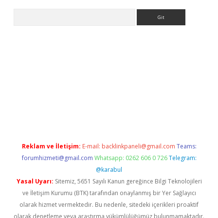
Arama
exbett.net/
betexper.xyz
Reklam ve İletişim:
E-mail:
backlinkpaneli@gmail.com
Teams:
forumhizmeti@gmail.com
Whatsapp: 0262 606 0 726
Telegram:
@karabul
Yasal Uyarı:
Sitemiz, 5651 Sayılı Kanun gereğince Bilgi Teknolojileri
ve İletişim Kurumu (BTK) tarafından onaylanmış bir Yer Sağlayıcı
olarak hizmet vermektedir. Bu nedenle, sitedeki içerikleri proaktif
olarak denetleme veya araştırma yükümlülüğümüz bulunmamaktadır.