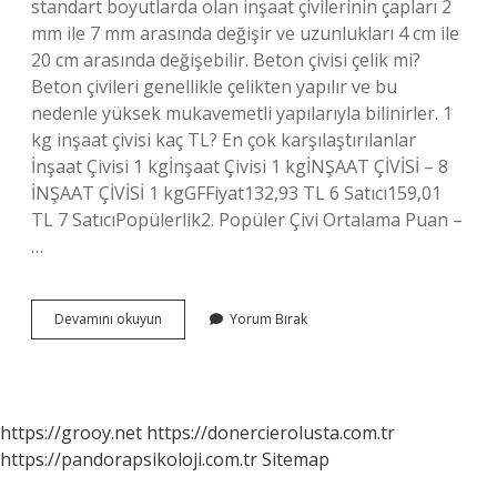
standart boyutlarda olan inşaat çivilerinin çapları 2
mm ile 7 mm arasında değişir ve uzunlukları 4 cm ile
20 cm arasında değişebilir. Beton çivisi çelik mi?
Beton çivileri genellikle çelikten yapılır ve bu
nedenle yüksek mukavemetli yapılarıyla bilinirler. 1
kg inşaat çivisi kaç TL? En çok karşılaştırılanlar
İnşaat Çivisi 1 kgİnşaat Çivisi 1 kgİNŞAAT ÇİVİSİ – 8
İNŞAAT ÇİVİSİ 1 kgGFFiyat132,93 TL 6 Satıcı159,01
TL 7 SatıcıPopülerlik2. Popüler Çivi Ortalama Puan –
…
İNşaat
Devamını okuyun
Yorum Bırak
Çivisi
Hangi
Tel
Kullanılır
https://grooy.net
https://donercierolusta.com.tr
https://pandorapsikoloji.com.tr
Sitemap