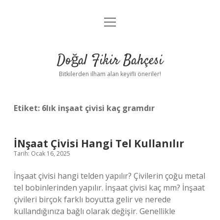
menüyü
Anasayfa
aç
Gizlilik Politikası
Doğal Fikir Bahçesi
Yasal Uyarı
Bitkilerden ilham alan keyifli öneriler!
Hakkımızda
Etiket:
6lık inşaat çivisi kaç gramdır
İNşaat Çivisi Hangi Tel Kullanılır
Tarih: Ocak 16, 2025
İnşaat çivisi hangi telden yapılır? Çivilerin çoğu metal
tel bobinlerinden yapılır. İnşaat çivisi kaç mm? İnşaat
çivileri birçok farklı boyutta gelir ve nerede
kullandığınıza bağlı olarak değişir. Genellikle