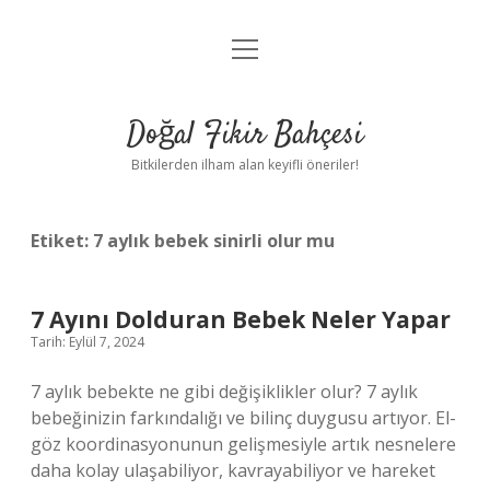
menüyü
Anasayfa
aç
Gizlilik Politikası
Doğal Fikir Bahçesi
Yasal Uyarı
Bitkilerden ilham alan keyifli öneriler!
Hakkımızda
Etiket:
7 aylık bebek sinirli olur mu
7 Ayını Dolduran Bebek Neler Yapar
Tarih: Eylül 7, 2024
7 aylık bebekte ne gibi değişiklikler olur? 7 aylık
bebeğinizin farkındalığı ve bilinç duygusu artıyor. El-
göz koordinasyonunun gelişmesiyle artık nesnelere
daha kolay ulaşabiliyor, kavrayabiliyor ve hareket