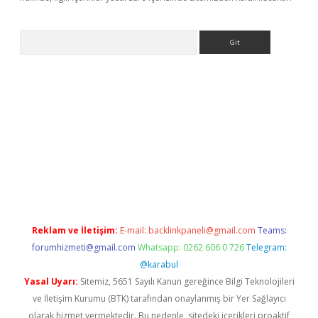
Arama
exbett.net/
betexper.xyz
Reklam ve İletişim:
E-mail:
backlinkpaneli@gmail.com
Teams:
forumhizmeti@gmail.com
Whatsapp: 0262 606 0 726
Telegram:
@karabul
Yasal Uyarı:
Sitemiz, 5651 Sayılı Kanun gereğince Bilgi Teknolojileri
ve İletişim Kurumu (BTK) tarafından onaylanmış bir Yer Sağlayıcı
olarak hizmet vermektedir. Bu nedenle, sitedeki içerikleri proaktif