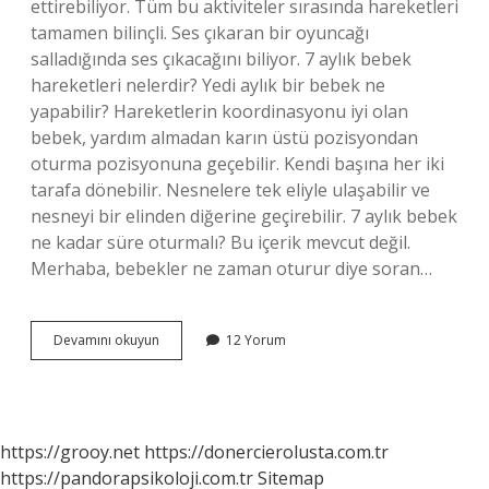
ettirebiliyor. Tüm bu aktiviteler sırasında hareketleri
tamamen bilinçli. Ses çıkaran bir oyuncağı
salladığında ses çıkacağını biliyor. 7 aylık bebek
hareketleri nelerdir? Yedi aylık bir bebek ne
yapabilir? Hareketlerin koordinasyonu iyi olan
bebek, yardım almadan karın üstü pozisyondan
oturma pozisyonuna geçebilir. Kendi başına her iki
tarafa dönebilir. Nesnelere tek eliyle ulaşabilir ve
nesneyi bir elinden diğerine geçirebilir. 7 aylık bebek
ne kadar süre oturmalı? Bu içerik mevcut değil.
Merhaba, bebekler ne zaman oturur diye soran…
7
Devamını okuyun
12 Yorum
Ayını
Dolduran
Bebek
Neler
Yapar
https://grooy.net
https://donercierolusta.com.tr
https://pandorapsikoloji.com.tr
Sitemap