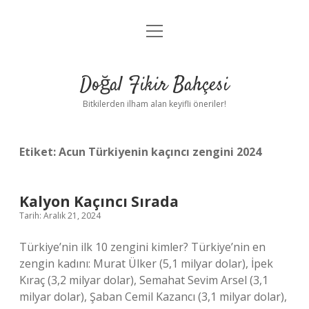
menüyü
Anasayfa
aç
Gizlilik Politikası
Doğal Fikir Bahçesi
Yasal Uyarı
Bitkilerden ilham alan keyifli öneriler!
Hakkımızda
Etiket:
Acun Türkiyenin kaçıncı zengini 2024
Kalyon Kaçıncı Sırada
Tarih: Aralık 21, 2024
Türkiye’nin ilk 10 zengini kimler? Türkiye’nin en
zengin kadını: Murat Ülker (5,1 milyar dolar), İpek
Kıraç (3,2 milyar dolar), Semahat Sevim Arsel (3,1
milyar dolar), Şaban Cemil Kazancı (3,1 milyar dolar),