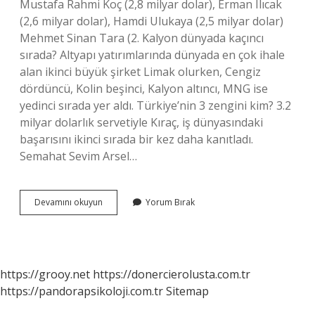
Mustafa Rahmi Koç (2,8 milyar dolar), Erman Ilıcak
(2,6 milyar dolar), Hamdi Ulukaya (2,5 milyar dolar)
Mehmet Sinan Tara (2. Kalyon dünyada kaçıncı
sırada? Altyapı yatırımlarında dünyada en çok ihale
alan ikinci büyük şirket Limak olurken, Cengiz
dördüncü, Kolin beşinci, Kalyon altıncı, MNG ise
yedinci sırada yer aldı. Türkiye’nin 3 zengini kim? 3.2
milyar dolarlık servetiyle Kıraç, iş dünyasındaki
başarısını ikinci sırada bir kez daha kanıtladı.
Semahat Sevim Arsel…
Kalyon
Devamını okuyun
Yorum Bırak
Kaçıncı
Sırada
https://grooy.net
https://donercierolusta.com.tr
https://pandorapsikoloji.com.tr
Sitemap