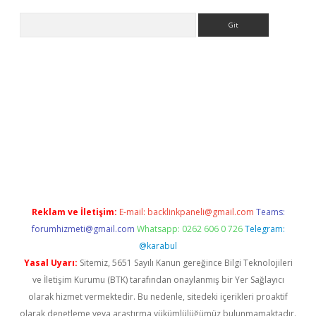
Arama
exbett.net/
betexper.xyz
Reklam ve İletişim:
E-mail:
backlinkpaneli@gmail.com
Teams:
forumhizmeti@gmail.com
Whatsapp: 0262 606 0 726
Telegram:
@karabul
Yasal Uyarı:
Sitemiz, 5651 Sayılı Kanun gereğince Bilgi Teknolojileri
ve İletişim Kurumu (BTK) tarafından onaylanmış bir Yer Sağlayıcı
olarak hizmet vermektedir. Bu nedenle, sitedeki içerikleri proaktif
olarak denetleme veya araştırma yükümlülüğümüz bulunmamaktadır.