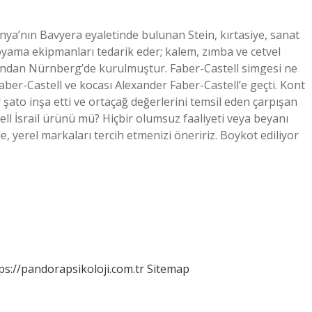
ya’nın Bavyera eyaletinde bulunan Stein, kırtasiye, sanat
 boyama ekipmanları tedarik eder; kalem, zımba ve cetvel
afından Nürnberg’de kurulmuştur. Faber-Castell simgesi ne
Faber-Castell ve kocası Alexander Faber-Castell’e geçti. Kont
şato inşa etti ve ortaçağ değerlerini temsil eden çarpışan
ell İsrail ürünü mü? Hiçbir olumsuz faaliyeti veya beyanı
 yerel markaları tercih etmenizi öneririz. Boykot ediliyor
ps://pandorapsikoloji.com.tr
Sitemap