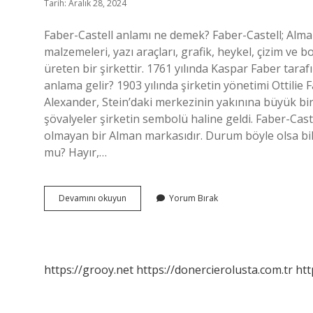
Tarih: Aralık 28, 2024
Faber-Castell anlamı ne demek? Faber-Castell; Alman
malzemeleri, yazı araçları, grafik, heykel, çizim ve
üreten bir şirkettir. 1761 yılında Kaspar Faber tar
anlama gelir? 1903 yılında şirketin yönetimi Ottilie 
Alexander, Stein’daki merkezinin yakınına büyük bir 
şövalyeler şirketin sembolü haline geldi. Faber-Cast
olmayan bir Alman markasıdır. Durum böyle olsa bile,
mu? Hayır,…
Faber-
Devamını okuyun
Yorum Bırak
Castell
Ne
Anlama
Gelir
https://grooy.net
https://donercierolusta.com.tr
htt