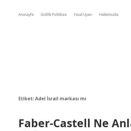
Anasayfa
Gizlilik Politikası
Yasal Uyarı
Hakkımızda
Etiket:
Adel İsrail markası mı
Faber-Castell Ne An