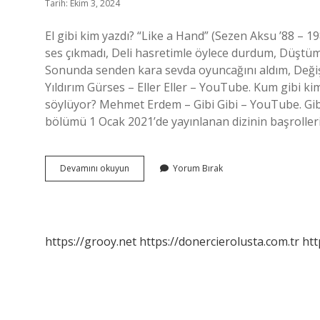
Tarih: Ekim 3, 2024
El gibi kim yazdı? “Like a Hand” (Sezen Aksu ’88 
ses çıkmadı, Deli hasretimle öylece durdum, Düştü
Sonunda senden kara sevda oyuncağını aldım, Değişm
Yıldırım Gürses – Eller Eller – YouTube. Kum gibi k
söylüyor? Mehmet Erdem – Gibi Gibi – YouTube. Gibin
bölümü 1 Ocak 2021’de yayınlanan dizinin başrolleri
El
Devamını okuyun
Yorum Bırak
Gibi
Kim
Söylüyor
https://grooy.net
https://donercierolusta.com.tr
htt