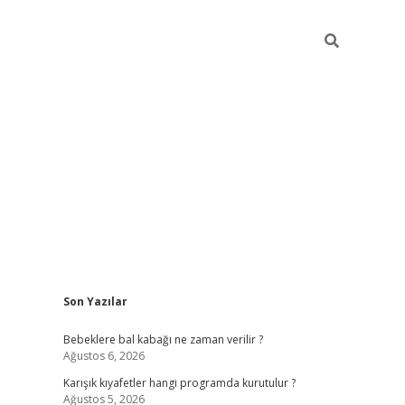
Sidebar
Son Yazılar
https://elexbett.ne
Bebeklere bal kabağı ne zaman verilir ?
Ağustos 6, 2026
Karışık kıyafetler hangi programda kurutulur ?
Ağustos 5, 2026