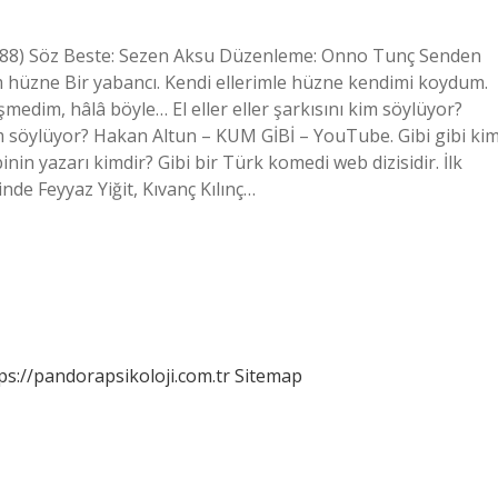
– 1988) Söz Beste: Sezen Aksu Düzenleme: Onno Tunç Senden
m hüzne Bir yabancı. Kendi ellerimle hüzne kendimi koydum.
edim, hâlâ böyle… El eller eller şarkısını kim söylüyor?
im söylüyor? Hakan Altun – KUM GİBİ – YouTube. Gibi gibi ki
in yazarı kimdir? Gibi bir Türk komedi web dizisidir. İlk
nde Feyyaz Yiğit, Kıvanç Kılınç…
ps://pandorapsikoloji.com.tr
Sitemap