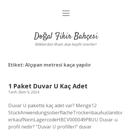
menüyü
Anasayfa
aç
Gizlilik Politikası
Doğal Fikir Bahçesi
Yasal Uyarı
Bitkilerden ilham alan keyifli öneriler!
Hakkımızda
Etiket:
Alçıpan metresi kaça yapılır
1 Paket Duvar U Kaç Adet
Tarih: Ekim 9, 2024
Duvar U pakette kaç adet var? Menge12
StückAnwendungsoberflächeTrockenbauAuslandsv
erkaufNeinLagercodeHBCV000049P8UU Duvar-u
profil nedir? “Duvar U profilleri” duvar