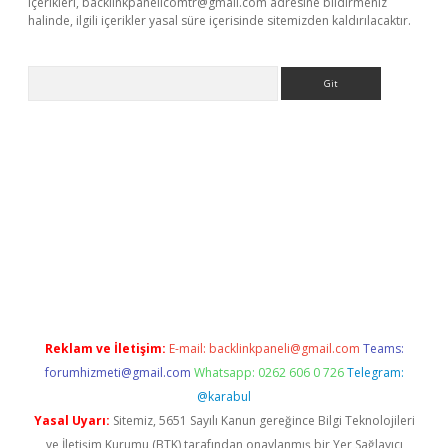
içerikleri,
backlinkpanelicomtr@gmail.com
adresine bildirmeniz
halinde, ilgili içerikler yasal süre içerisinde sitemizden kaldırılacaktır.
Arama
lexbett.net/
betexper.xyz
Reklam ve İletişim:
E-mail:
backlinkpaneli@gmail.com
Teams:
forumhizmeti@gmail.com
Whatsapp: 0262 606 0 726
Telegram:
@karabul
Yasal Uyarı:
Sitemiz, 5651 Sayılı Kanun gereğince Bilgi Teknolojileri
ve İletişim Kurumu (BTK) tarafından onaylanmış bir Yer Sağlayıcı