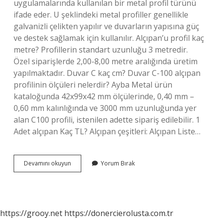
uygulamalarında kullanılan bir metal profil türünü
ifade eder. U şeklindeki metal profiller genellikle
galvanizli çelikten yapılır ve duvarların yapısına güç
ve destek sağlamak için kullanılır. Alçıpan’u profil kaç
metre? Profillerin standart uzunluğu 3 metredir.
Özel siparişlerde 2,00-8,00 metre aralığında üretim
yapılmaktadır. Duvar C kaç cm? Duvar C-100 alçıpan
profilinin ölçüleri nelerdir? Ayba Metal ürün
kataloğunda 42x99x42 mm ölçülerinde, 0,40 mm –
0,60 mm kalınlığında ve 3000 mm uzunluğunda yer
alan C100 profili, istenilen adette sipariş edilebilir. 1
Adet alçıpan Kaç TL? Alçıpan çeşitleri: Alçıpan Liste…
1
Devamını okuyun
Yorum Bırak
Paket
Duvar
U
Kaç
Adet
https://grooy.net
https://donercierolusta.com.tr