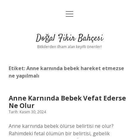
menüyü
Anasayfa
aç
Gizlilik Politikası
Doğal Fikir Bahçesi
Yasal Uyarı
Bitkilerden ilham alan keyifli öneriler!
Hakkımızda
Etiket:
Anne karnında bebek hareket etmezse
ne yapılmalı
Anne Karnında Bebek Vefat Ederse
Ne Olur
Tarih: Kasım 30, 2024
Anne karnında bebek ölürse belirtisi ne olur?
Rahimdeki fetal ölümün bir belirtisi, gebelik