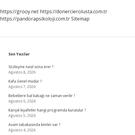
Ederse
Ne
https://grooy.net
https://donercierolusta.com.tr
Olur
https://pandorapsikoloji.com.tr
Sitemap
Sidebar
Son Yazılar
Sözleşme nasıl sona erer ?
Ağustos 8, 2026
Kafa Genel müdür ?
Ağustos 7, 2026
Bebeklere bal kabağı ne zaman verilir ?
Ağustos 6, 2026
Karışık kıyafetler hangi programda kurutulur ?
Ağustos 5, 2026
Avam tabakasında kimler var ?
Ağustos 4, 2026