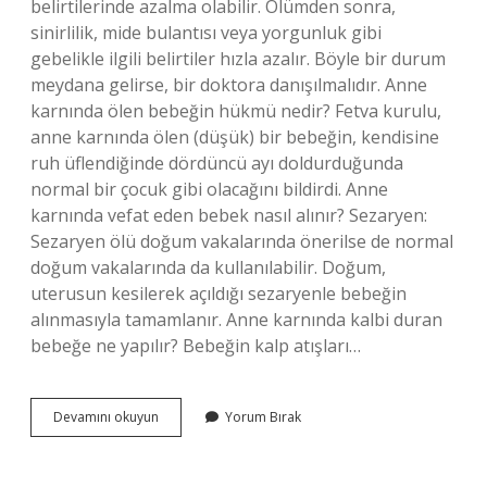
belirtilerinde azalma olabilir. Ölümden sonra,
sinirlilik, mide bulantısı veya yorgunluk gibi
gebelikle ilgili belirtiler hızla azalır. Böyle bir durum
meydana gelirse, bir doktora danışılmalıdır. Anne
karnında ölen bebeğin hükmü nedir? Fetva kurulu,
anne karnında ölen (düşük) bir bebeğin, kendisine
ruh üflendiğinde dördüncü ayı doldurduğunda
normal bir çocuk gibi olacağını bildirdi. Anne
karnında vefat eden bebek nasıl alınır? Sezaryen:
Sezaryen ölü doğum vakalarında önerilse de normal
doğum vakalarında da kullanılabilir. Doğum,
uterusun kesilerek açıldığı sezaryenle bebeğin
alınmasıyla tamamlanır. Anne karnında kalbi duran
bebeğe ne yapılır? Bebeğin kalp atışları…
Anne
Devamını okuyun
Yorum Bırak
Karnında
Bebek
Vefat