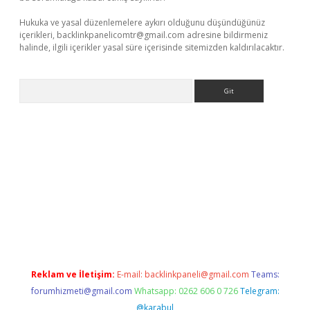
Hukuka ve yasal düzenlemelere aykırı olduğunu düşündüğünüz
içerikleri,
backlinkpanelicomtr@gmail.com
adresine bildirmeniz
halinde, ilgili içerikler yasal süre içerisinde sitemizden kaldırılacaktır.
Arama
exbett.net/
betexper.xyz
Reklam ve İletişim:
E-mail:
backlinkpaneli@gmail.com
Teams:
forumhizmeti@gmail.com
Whatsapp: 0262 606 0 726
Telegram:
@karabul