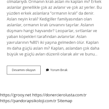
olmalarıydı. Ormanın kralı aslan mı kaplan mı? Erkek
aslanlar genellikle çok az avlanır ve çok az yerler. Bu
yüzden erkek aslanlara “ormanın kralı” da denir.
Aslan neyin kralı? Kedigiller familyasından olan
aslanlar, ormanın kralı ünvanını taşırlar. Aslanın
düşmanı hangi hayvandır? Leoparlar, sırtlanlar ve
yaban köpekleri tarafından avlanırlar. Aslan
yavrularının %80’i iki yaşına gelmeden ölür. Kaplan
mı daha güçlü aslan mı? Kaplan, aslandan çok daha
büyük ve güçlü avları düzenli olarak alır ve bunu…
Neden
Devamını okuyun
Yorum Bırak
Aslan
Kral
https://grooy.net
https://donercierolusta.com.tr
https://pandorapsikoloji.com.tr
Sitemap