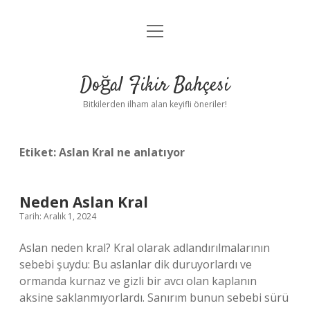
menüyü
Anasayfa
aç
Gizlilik Politikası
Doğal Fikir Bahçesi
Yasal Uyarı
Bitkilerden ilham alan keyifli öneriler!
Hakkımızda
Etiket:
Aslan Kral ne anlatıyor
Neden Aslan Kral
Tarih: Aralık 1, 2024
Aslan neden kral? Kral olarak adlandırılmalarının
sebebi şuydu: Bu aslanlar dik duruyorlardı ve
ormanda kurnaz ve gizli bir avcı olan kaplanın
aksine saklanmıyorlardı. Sanırım bunun sebebi sürü