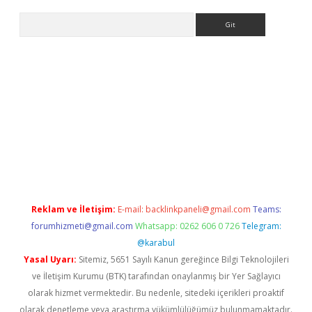
Arama
lexbett.net/
betexper.xyz
Reklam ve İletişim:
E-mail:
backlinkpaneli@gmail.com
Teams:
forumhizmeti@gmail.com
Whatsapp: 0262 606 0 726
Telegram:
@karabul
Yasal Uyarı:
Sitemiz, 5651 Sayılı Kanun gereğince Bilgi Teknolojileri
ve İletişim Kurumu (BTK) tarafından onaylanmış bir Yer Sağlayıcı
olarak hizmet vermektedir. Bu nedenle, sitedeki içerikleri proaktif
olarak denetleme veya araştırma yükümlülüğümüz bulunmamaktadır.