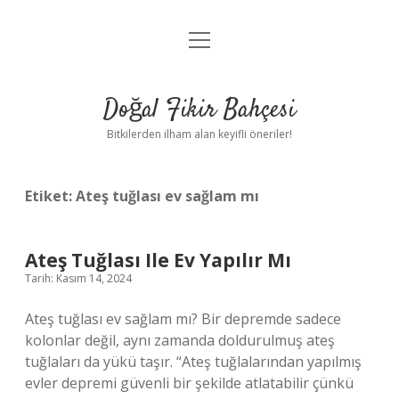
menüyü
Anasayfa
aç
Gizlilik Politikası
Doğal Fikir Bahçesi
Yasal Uyarı
Bitkilerden ilham alan keyifli öneriler!
Hakkımızda
Etiket:
Ateş tuğlası ev sağlam mı
Ateş Tuğlası Ile Ev Yapılır Mı
Tarih: Kasım 14, 2024
Ateş tuğlası ev sağlam mı? Bir depremde sadece
kolonlar değil, aynı zamanda doldurulmuş ateş
tuğlaları da yükü taşır. “Ateş tuğlalarından yapılmış
evler depremi güvenli bir şekilde atlatabilir çünkü