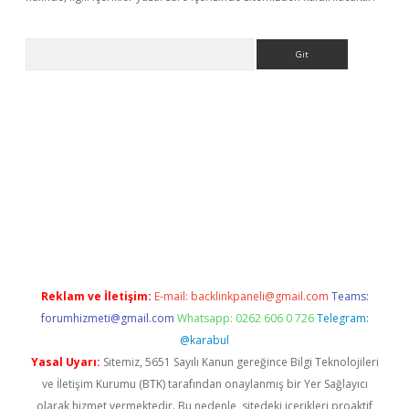
Arama
exbett.net/
betexper.xyz
Reklam ve İletişim:
E-mail:
backlinkpaneli@gmail.com
Teams:
forumhizmeti@gmail.com
Whatsapp: 0262 606 0 726
Telegram:
@karabul
Yasal Uyarı:
Sitemiz, 5651 Sayılı Kanun gereğince Bilgi Teknolojileri
ve İletişim Kurumu (BTK) tarafından onaylanmış bir Yer Sağlayıcı
olarak hizmet vermektedir. Bu nedenle, sitedeki içerikleri proaktif