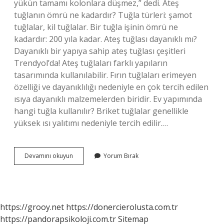
yükün tamamı kolonlara düşmez,” dedi. Ateş
tuğlanın ömrü ne kadardır? Tuğla türleri: şamot
tuğlalar, kil tuğlalar. Bir tuğla işinin ömrü ne
kadardır: 200 yıla kadar. Ateş tuğlası dayanıklı mı?
Dayanıklı bir yapıya sahip ateş tuğlası çeşitleri
Trendyol’da! Ateş tuğlaları farklı yapıların
tasarımında kullanılabilir. Fırın tuğlaları erimeyen
özelliği ve dayanıklılığı nedeniyle en çok tercih edilen
ısıya dayanıklı malzemelerden biridir. Ev yapımında
hangi tuğla kullanılır? Briket tuğlalar genellikle
yüksek ısı yalıtımı nedeniyle tercih edilir.…
Ateş
Devamını okuyun
Yorum Bırak
Tuğlası
Ile
Ev
Yapılır
Mı
https://grooy.net
https://donercierolusta.com.tr
https://pandorapsikoloji.com.tr
Sitemap