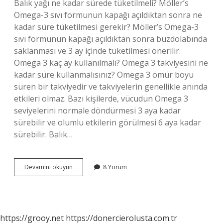
Balık yağı ne kadar sürede tüketilmeli? Möller’s
Omega-3 sıvı formunun kapağı açıldıktan sonra ne
kadar süre tüketilmesi gerekir? Möller’s Omega-3
sıvı formunun kapağı açıldıktan sonra buzdolabında
saklanması ve 3 ay içinde tüketilmesi önerilir.
Omega 3 kaç ay kullanılmalı? Omega 3 takviyesini ne
kadar süre kullanmalısınız? Omega 3 ömür boyu
süren bir takviyedir ve takviyelerin genellikle anında
etkileri olmaz. Bazı kişilerde, vücudun Omega 3
seviyelerini normale döndürmesi 3 aya kadar
sürebilir ve olumlu etkilerin görülmesi 6 aya kadar
sürebilir. Balık…
Balık
Devamını okuyun
8 Yorum
Yağı
Hapı
Ne
Kadar
Süre
https://grooy.net
https://donercierolusta.com.tr
Kullanılmalı