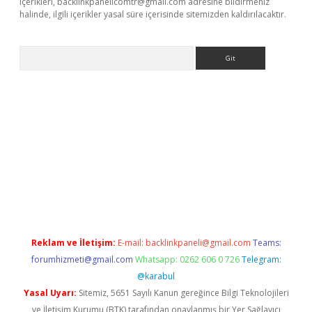
içerikleri,
backlinkpanelicomtr@gmail.com
adresine bildirmeniz
halinde, ilgili içerikler yasal süre içerisinde sitemizden kaldırılacaktır.
Arama
lexbett.net/
betexper.xyz
Reklam ve İletişim:
E-mail:
backlinkpaneli@gmail.com
Teams:
forumhizmeti@gmail.com
Whatsapp: 0262 606 0 726
Telegram:
@karabul
Yasal Uyarı:
Sitemiz, 5651 Sayılı Kanun gereğince Bilgi Teknolojileri
ve İletişim Kurumu (BTK) tarafından onaylanmış bir Yer Sağlayıcı