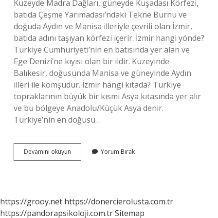
Kuzeyde Madra Dağları, güneyde Kuşadası Körfezi,
batıda Çeşme Yarımadası’ndaki Tekne Burnu ve
doğuda Aydın ve Manisa illeriyle çevrili olan İzmir,
batıda adını taşıyan körfezi içerir. İzmir hangi yönde?
Türkiye Cumhuriyeti’nin en batısında yer alan ve
Ege Denizi’ne kıyısı olan bir ildir. Kuzeyinde
Balıkesir, doğusunda Manisa ve güneyinde Aydın
illeri ile komşudur. İzmir hangi kıtada? Türkiye
topraklarının büyük bir kısmı Asya kıtasında yer alır
ve bu bölgeye Anadolu/Küçük Asya denir.
Türkiye’nin en doğusu…
Izmir
Devamını okuyun
Yorum Bırak
Batı
Da
Mı
https://grooy.net
https://donercierolusta.com.tr
https://pandorapsikoloji.com.tr
Sitemap