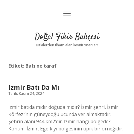
menüyü
Anasayfa
aç
Gizlilik Politikası
Doğal Fikir Bahçesi
Yasal Uyarı
Bitkilerden ilham alan keyifli öneriler!
Hakkımızda
Etiket:
Batı ne taraf
Izmir Batı Da Mı
Tarih: Kasım 24, 2024
İzmir batıda mıdır doğuda mıdır? İzmir şehri, İzmir
Körfezi’nin güneydoğu ucunda yer almaktadır.
Şehrin alanı 944 km2’dir. İzmir hangi bölgede?
Konum: İzmir, Ege kıyı bölgesinin tipik bir örneğidir.