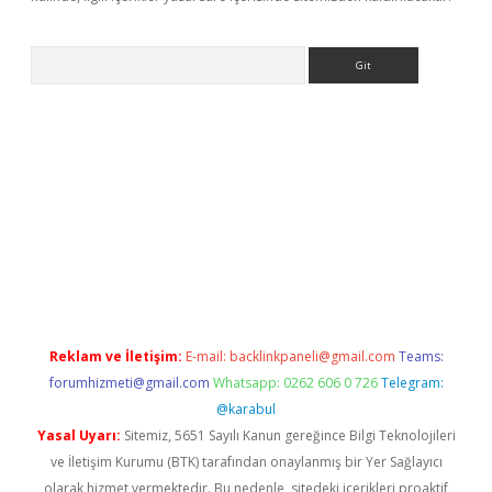
Arama
lexbett.net/
betexper.xyz
Reklam ve İletişim:
E-mail:
backlinkpaneli@gmail.com
Teams:
forumhizmeti@gmail.com
Whatsapp: 0262 606 0 726
Telegram:
@karabul
Yasal Uyarı:
Sitemiz, 5651 Sayılı Kanun gereğince Bilgi Teknolojileri
ve İletişim Kurumu (BTK) tarafından onaylanmış bir Yer Sağlayıcı
olarak hizmet vermektedir. Bu nedenle, sitedeki içerikleri proaktif