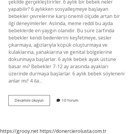
şekilde gerçekleştirirler. 6 aylık bir bebek neler
yapabilir? 6 aylıkken sosyalleşmeye başlayan
bebekler çevrelerine karşı önemli ölçüde artan bir
ilgi deneyimlerler. Aslında, meme reddi bu ayda
bebeklerde en yaygın olanıdır. Bu süre zarfında
bebekler kendi bedenlerini keşfetmeye, sesler
çıkarmaya, ağızlarıyla köpük oluşturmaya ve
kulaklarına, yanaklarına ve genital bölgelerine
dokunmaya başlarlar. 6 aylık bebek ayak üstüne
basar mı? Bebekler 7-12 ay arasında ayakları
üzerinde durmaya başlarlar. 6 aylık bebek söyleneni
anlar mı? 4 ila…
6
Devamını okuyun
10 Yorum
Aylık
Bebek
Alkış
Yapar
Mı
https://grooy.net
https://donercierolusta.com.tr