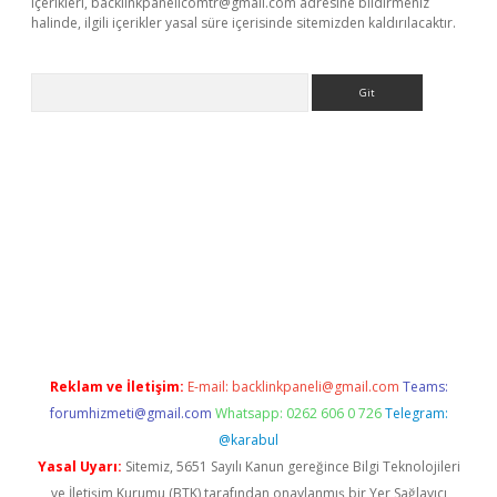
içerikleri,
backlinkpanelicomtr@gmail.com
adresine bildirmeniz
halinde, ilgili içerikler yasal süre içerisinde sitemizden kaldırılacaktır.
Arama
lexbett.net/
betexper.xyz
Reklam ve İletişim:
E-mail:
backlinkpaneli@gmail.com
Teams:
forumhizmeti@gmail.com
Whatsapp: 0262 606 0 726
Telegram:
@karabul
Yasal Uyarı:
Sitemiz, 5651 Sayılı Kanun gereğince Bilgi Teknolojileri
ve İletişim Kurumu (BTK) tarafından onaylanmış bir Yer Sağlayıcı