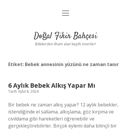
menüyü
Anasayfa
aç
Gizlilik Politikası
Doğal Fikir Bahçesi
Yasal Uyarı
Bitkilerden ilham alan keyifli öneriler!
Hakkımızda
Etiket:
Bebek annesinin yüzünü ne zaman tanır
6 Aylık Bebek Alkış Yapar Mı
Tarih: Eylül 8, 2024
Bir bebek ne zaman alkış yapar? 12 aylık bebekler,
istendiğinde el sallama, alkışlama, göz kırpma ve
cıvıldama gibi hareketleri öğrenebilir ve
gerçekleştirebilirler. Birçok eylemi daha bilinçli bir