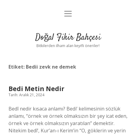
menüyü
Anasayfa
aç
Gizlilik Politikası
Doğal Fikir Bahçesi
Yasal Uyarı
Bitkilerden ilham alan keyifli öneriler!
Hakkımızda
Etiket:
Bedii zevk ne demek
Bedi Metin Nedir
Tarih: Aralık 21, 2024
Bedî nedir kısaca anlamı? Bedi’ kelimesinin sözlük
anlamı, “örnek ve örnek olmaksızın bir şey icat eden,
örnek ve örnek olmaksızın yaratılan” demektir.
Nitekim bedî’, Kur’an-ı Kerim’in “O, göklerin ve yerin