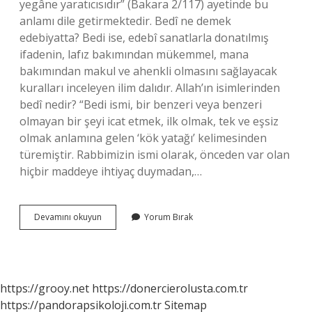
yegâne yaratıcısıdır” (Bakara 2/117) ayetinde bu
anlamı dile getirmektedir. Bedî ne demek
edebiyatta? Bedi ise, edebî sanatlarla donatılmış
ifadenin, lafız bakımından mükemmel, mana
bakımından makul ve ahenkli olmasını sağlayacak
kuralları inceleyen ilim dalıdır. Allah’ın isimlerinden
bedî nedir? “Bedi ismi, bir benzeri veya benzeri
olmayan bir şeyi icat etmek, ilk olmak, tek ve eşsiz
olmak anlamına gelen ‘kök yatağı’ kelimesinden
türemiştir. Rabbimizin ismi olarak, önceden var olan
hiçbir maddeye ihtiyaç duymadan,…
Bedi
Devamını okuyun
Yorum Bırak
Metin
Nedir
https://grooy.net
https://donercierolusta.com.tr
https://pandorapsikoloji.com.tr
Sitemap