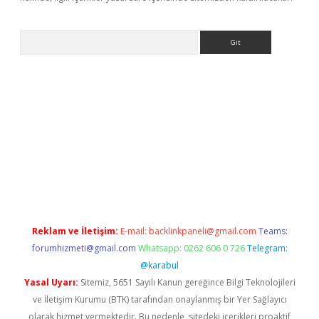
Arama
/elexbett.net/
betexper.xyz
Reklam ve İletişim:
E-mail:
backlinkpaneli@gmail.com
Teams:
forumhizmeti@gmail.com
Whatsapp: 0262 606 0 726
Telegram:
@karabul
Yasal Uyarı:
Sitemiz, 5651 Sayılı Kanun gereğince Bilgi Teknolojileri
ve İletişim Kurumu (BTK) tarafından onaylanmış bir Yer Sağlayıcı
olarak hizmet vermektedir. Bu nedenle, sitedeki içerikleri proaktif