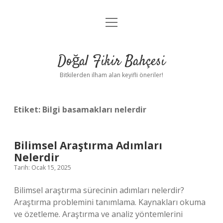
menüyü
Anasayfa
aç
Gizlilik Politikası
Doğal Fikir Bahçesi
Yasal Uyarı
Bitkilerden ilham alan keyifli öneriler!
Hakkımızda
Etiket:
Bilgi basamakları nelerdir
Bilimsel Araştırma Adımları
Nelerdir
Tarih: Ocak 15, 2025
Bilimsel araştırma sürecinin adımları nelerdir?
Araştırma problemini tanımlama. Kaynakları okuma
ve özetleme. Araştırma ve analiz yöntemlerini