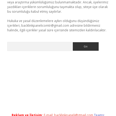
veya araştırma yükümlülüğümüz bulunmamaktadır. Ancak, üyelerimiz
yazdıkları içeriklerin sorumluluğunu taşımakta olup, siteye üye olarak
bu sorumluluğu kabul etmiş sayılırlar.
Hukuka ve yasal düzenlemelere aykırı olduğunu düşündüğünüz
içerikleri,
backlinkpanelicomtr@gmail.com
adresine bildirmeniz
halinde, ilgili içerikler yasal süre içerisinde sitemizden kaldırılacaktır.
Arama
lexbett.net/
betexper.xyz
Reklam ve İletişim:
E-mail:
backlinkpaneli@gmail.com
Teams: