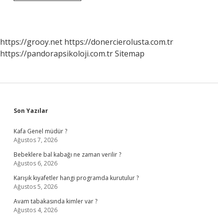
Araştırma
Adımları
Nelerdir
https://grooy.net
https://donercierolusta.com.tr
https://pandorapsikoloji.com.tr
Sitemap
Sidebar
Son Yazılar
Kafa Genel müdür ?
Ağustos 7, 2026
Bebeklere bal kabağı ne zaman verilir ?
Ağustos 6, 2026
Karışık kıyafetler hangi programda kurutulur ?
Ağustos 5, 2026
Avam tabakasında kimler var ?
Ağustos 4, 2026