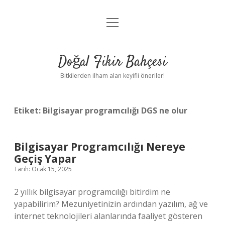
menüyü
Anasayfa
aç
Gizlilik Politikası
Doğal Fikir Bahçesi
Yasal Uyarı
Bitkilerden ilham alan keyifli öneriler!
Hakkımızda
Etiket:
Bilgisayar programcılığı DGS ne olur
Bilgisayar Programcılığı Nereye
Geçiş Yapar
Tarih: Ocak 15, 2025
2 yıllık bilgisayar programcılığı bitirdim ne
yapabilirim? Mezuniyetinizin ardından yazılım, ağ ve
internet teknolojileri alanlarında faaliyet gösteren