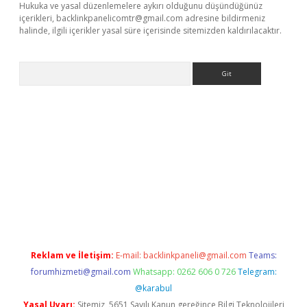
Hukuka ve yasal düzenlemelere aykırı olduğunu düşündüğünüz
içerikleri,
backlinkpanelicomtr@gmail.com
adresine bildirmeniz
halinde, ilgili içerikler yasal süre içerisinde sitemizden kaldırılacaktır.
Arama
elexbett.net/
betexper.xyz
Reklam ve İletişim:
E-mail:
backlinkpaneli@gmail.com
Teams:
forumhizmeti@gmail.com
Whatsapp: 0262 606 0 726
Telegram:
@karabul
Yasal Uyarı:
Sitemiz, 5651 Sayılı Kanun gereğince Bilgi Teknolojileri