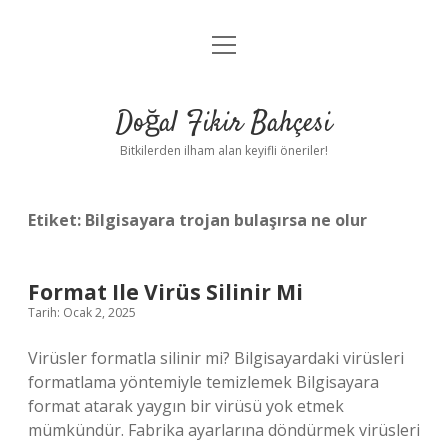
menüyü
Anasayfa
aç
Gizlilik Politikası
Doğal Fikir Bahçesi
Yasal Uyarı
Bitkilerden ilham alan keyifli öneriler!
Hakkımızda
Etiket:
Bilgisayara trojan bulaşırsa ne olur
Format Ile Virüs Silinir Mi
Tarih: Ocak 2, 2025
Virüsler formatla silinir mi? Bilgisayardaki virüsleri
formatlama yöntemiyle temizlemek Bilgisayara
format atarak yaygın bir virüsü yok etmek
mümkündür. Fabrika ayarlarına döndürmek virüsleri