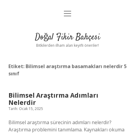
menüyü
Anasayfa
aç
Gizlilik Politikası
Doğal Fikir Bahçesi
Yasal Uyarı
Bitkilerden ilham alan keyifli öneriler!
Hakkımızda
Etiket:
Bilimsel araştırma basamakları nelerdir 5
sınıf
Bilimsel Araştırma Adımları
Nelerdir
Tarih: Ocak 15, 2025
Bilimsel araştırma sürecinin adımları nelerdir?
Araştırma problemini tanımlama. Kaynakları okuma