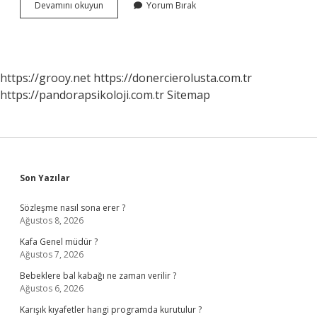
Bilimsel
Devamını okuyun
Yorum Bırak
Araştırma
Adımları
Nelerdir
https://grooy.net
https://donercierolusta.com.tr
https://pandorapsikoloji.com.tr
Sitemap
Sidebar
Son Yazılar
Sözleşme nasıl sona erer ?
Ağustos 8, 2026
Kafa Genel müdür ?
Ağustos 7, 2026
Bebeklere bal kabağı ne zaman verilir ?
Ağustos 6, 2026
Karışık kıyafetler hangi programda kurutulur ?