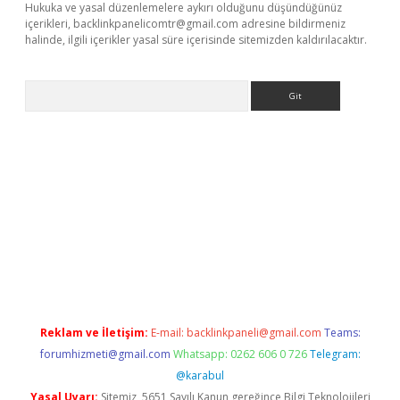
Hukuka ve yasal düzenlemelere aykırı olduğunu düşündüğünüz
içerikleri,
backlinkpanelicomtr@gmail.com
adresine bildirmeniz
halinde, ilgili içerikler yasal süre içerisinde sitemizden kaldırılacaktır.
Arama
exbett.net/
betexper.xyz
Reklam ve İletişim:
E-mail:
backlinkpaneli@gmail.com
Teams:
forumhizmeti@gmail.com
Whatsapp: 0262 606 0 726
Telegram:
@karabul
Yasal Uyarı:
Sitemiz, 5651 Sayılı Kanun gereğince Bilgi Teknolojileri