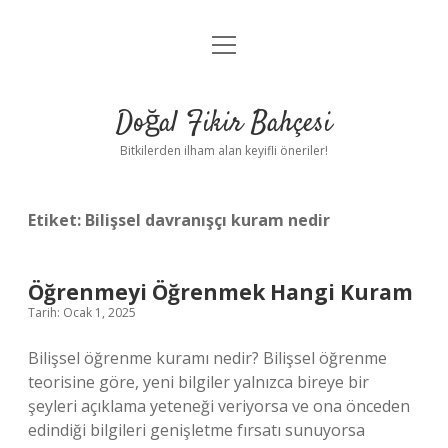
menüyü
Anasayfa
aç
Gizlilik Politikası
Doğal Fikir Bahçesi
Yasal Uyarı
Bitkilerden ilham alan keyifli öneriler!
Hakkımızda
Etiket:
Bilişsel davranışçı kuram nedir
Öğrenmeyi Öğrenmek Hangi Kuram
Tarih: Ocak 1, 2025
Bilişsel öğrenme kuramı nedir? Bilişsel öğrenme
teorisine göre, yeni bilgiler yalnızca bireye bir
şeyleri açıklama yeteneği veriyorsa ve ona önceden
edindiği bilgileri genişletme fırsatı sunuyorsa