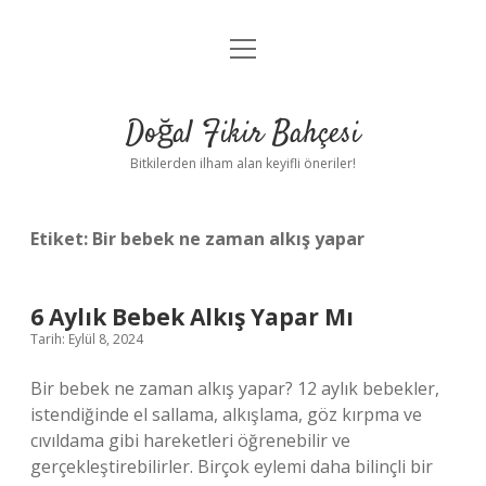
menüyü
Anasayfa
aç
Gizlilik Politikası
Doğal Fikir Bahçesi
Yasal Uyarı
Bitkilerden ilham alan keyifli öneriler!
Hakkımızda
Etiket:
Bir bebek ne zaman alkış yapar
6 Aylık Bebek Alkış Yapar Mı
Tarih: Eylül 8, 2024
Bir bebek ne zaman alkış yapar? 12 aylık bebekler,
istendiğinde el sallama, alkışlama, göz kırpma ve
cıvıldama gibi hareketleri öğrenebilir ve
gerçekleştirebilirler. Birçok eylemi daha bilinçli bir