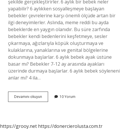
şekilde gerçekleştirirler. 6 aylık bir bebek neler
yapabilir? 6 aylıkken sosyalleşmeye başlayan
bebekler çevrelerine karşı önemli ölçüde artan bir
ilgi deneyimlerler. Aslında, meme reddi bu ayda
bebeklerde en yaygın olanıdır. Bu süre zarfında
bebekler kendi bedenlerini keşfetmeye, sesler
çıkarmaya, ağızlarıyla köpük oluşturmaya ve
kulaklarına, yanaklarına ve genital bölgelerine
dokunmaya başlarlar. 6 aylık bebek ayak üstüne
basar mı? Bebekler 7-12 ay arasında ayakları
üzerinde durmaya başlarlar. 6 aylık bebek söyleneni
anlar mı? 4 ila…
6
Devamını okuyun
10 Yorum
Aylık
Bebek
Alkış
Yapar
Mı
https://grooy.net
https://donercierolusta.com.tr