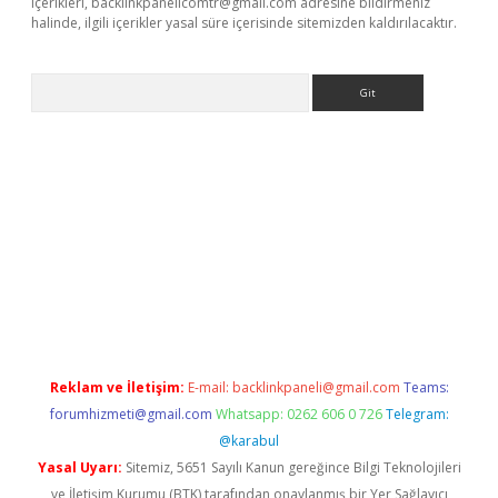
içerikleri,
backlinkpanelicomtr@gmail.com
adresine bildirmeniz
halinde, ilgili içerikler yasal süre içerisinde sitemizden kaldırılacaktır.
Arama
lexbett.net/
betexper.xyz
Reklam ve İletişim:
E-mail:
backlinkpaneli@gmail.com
Teams:
forumhizmeti@gmail.com
Whatsapp: 0262 606 0 726
Telegram:
@karabul
Yasal Uyarı:
Sitemiz, 5651 Sayılı Kanun gereğince Bilgi Teknolojileri
ve İletişim Kurumu (BTK) tarafından onaylanmış bir Yer Sağlayıcı