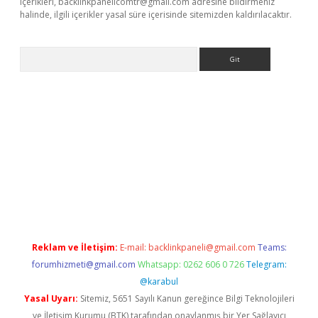
içerikleri,
backlinkpanelicomtr@gmail.com
adresine bildirmeniz
halinde, ilgili içerikler yasal süre içerisinde sitemizden kaldırılacaktır.
Arama
/elexbett.net/
betexper.xyz
Reklam ve İletişim:
E-mail:
backlinkpaneli@gmail.com
Teams:
forumhizmeti@gmail.com
Whatsapp: 0262 606 0 726
Telegram:
@karabul
Yasal Uyarı:
Sitemiz, 5651 Sayılı Kanun gereğince Bilgi Teknolojileri
ve İletişim Kurumu (BTK) tarafından onaylanmış bir Yer Sağlayıcı