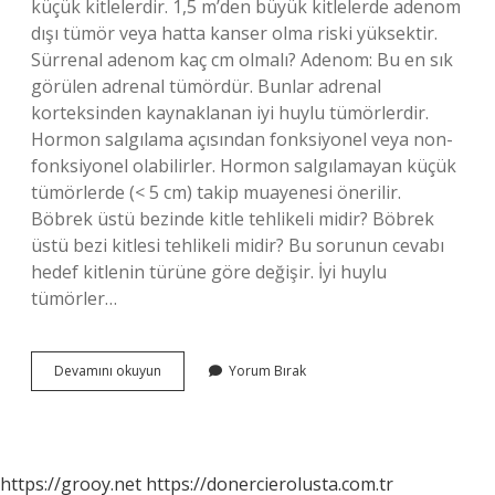
küçük kitlelerdir. 1,5 m’den büyük kitlelerde adenom
dışı tümör veya hatta kanser olma riski yüksektir.
Sürrenal adenom kaç cm olmalı? Adenom: Bu en sık
görülen adrenal tümördür. Bunlar adrenal
korteksinden kaynaklanan iyi huylu tümörlerdir.
Hormon salgılama açısından fonksiyonel veya non-
fonksiyonel olabilirler. Hormon salgılamayan küçük
tümörlerde (< 5 cm) takip muayenesi önerilir.
Böbrek üstü bezinde kitle tehlikeli midir? Böbrek
üstü bezi kitlesi tehlikeli midir? Bu sorunun cevabı
hedef kitlenin türüne göre değişir. İyi huylu
tümörler…
Böbrek
Devamını okuyun
Yorum Bırak
Üstü
Bezi
Tümörü
Kaç
Cm
https://grooy.net
https://donercierolusta.com.tr