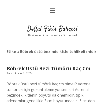
menüyü
Anasayfa
aç
Gizlilik Politikası
Doğal Fikir Bahçesi
Yasal Uyarı
Bitkilerden ilham alan keyifli öneriler!
Hakkımızda
Etiket:
Böbrek üstü bezinde kitle tehlikeli midir
Böbrek Üstü Bezi Tümörü Kaç Cm
Tarih: Aralık 2, 2024
Böbrek üstü bezi tümörü kaç cm olmalı? Adrenal
tümörleri için görüntüleme yöntemleri Adrenal
bezindeki kitlenin boyutu da önemlidir, tipik
adenomlar genellikle 3 cm boyutundadır. .6 cm’den