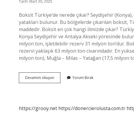
Tarih: Mart 30, 2025
Boksit Türkiye’de nerede çıkar? Seydişehir (Konya),
yatakları bulunur. Bu bölgelerde çıkarılan boksit, 
maddedir. Boksit en çok hangi ilimizde çıkar? Türk
Konya Seydişehir ve Antalya Akseki yöresinde bul
milyon ton, işletilebilir rezerv 31 milyon ton’dur. B
rezervi yaklaşık 63 milyon ton civarındadır. En yüks
milyon ton), Muğla – Milas – Yatağan (17,5 milyon t
Boksit
Devamını okuyun
Yorum Bırak
Ülkemizde
Nerede
Bulunur
https://grooy.net
https://donercierolusta.com.tr
htt