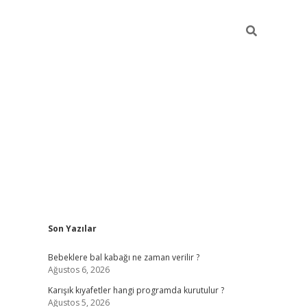
Sidebar
Son Yazılar
https://elexbett.ne
Bebeklere bal kabağı ne zaman verilir ?
Ağustos 6, 2026
Karışık kıyafetler hangi programda kurutulur ?
Ağustos 5, 2026