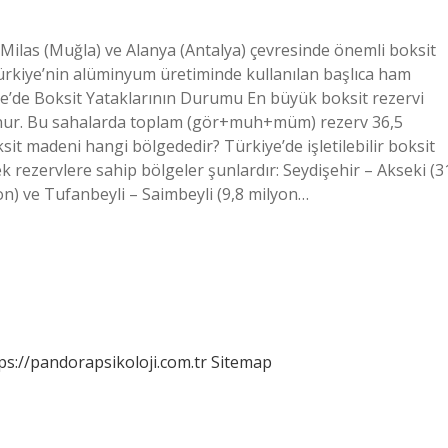
 Milas (Muğla) ve Alanya (Antalya) çevresinde önemli boksit
Türkiye’nin alüminyum üretiminde kullanılan başlıca ham
iye’de Boksit Yataklarının Durumu En büyük boksit rezervi
unur. Bu sahalarda toplam (gör+muh+müm) rezerv 36,5
oksit madeni hangi bölgededir? Türkiye’de işletilebilir boksit
ek rezervlere sahip bölgeler şunlardır: Seydişehir – Akseki (3
on) ve Tufanbeyli – Saimbeyli (9,8 milyon…
ps://pandorapsikoloji.com.tr
Sitemap