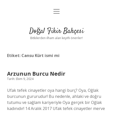
menüyü
Anasayfa
aç
Gizlilik Politikası
Doğal Fikir Bahçesi
Yasal Uyarı
Bitkilerden ilham alan keyifli öneriler!
Hakkımızda
Etiket:
Cansu Kürt ismi mi
Arzunun Burcu Nedir
Tarih: Ekim 9, 2024
Ufak tefek cinayetler oya hangi burç? Oya, Oğlak
burcunun gururudur! Bu nedenle, ahlaki ve doğru
tutumu ve sağlam kariyeriyle Oya gerçek bir Oğlak
kadınıdır! 14 Aralık 2017 Ufak tefek cinayetler merve