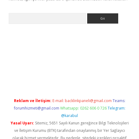
Arama
exbett.net/
betexper.xyz
Reklam ve İletişim:
E-mail:
backlinkpaneli@gmail.com
Teams:
forumhizmeti@gmail.com
Whatsapp: 0262 606 0 726
Telegram:
@karabul
Yasal Uyarı:
Sitemiz, 5651 Sayılı Kanun gereğince Bilgi Teknolojileri
ve İletişim Kurumu (BTK) tarafından onaylanmış bir Yer Sağlayıcı
olarak hizmet vermektedir. Bu nedenle, sitedeki içerikleri proaktif