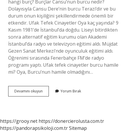
hangi burç? Burçlar Cansu’nun burcu nedir?
Dolayısıyla Cansu Dere’nin burcu Terazi’dir ve bu
durum onun kişiliğini şekillendirmede önemli bir
etkendir. Ufak Tefek Cinayetler Oya kaç yaşında? 9
Kasım 1981’de İstanbul’da doğdu. Liseyi bitirdikten
sonra alternatif eğitim kurumu olan Akademi
İstanbul’da radyo ve televizyon eğitimi aldı. Müjdat
Gezen Sanat Merkezi’nde oyunculuk eğitimi aldı.
Öğrenimi sırasında Fenerbahçe FM’de radyo
programı yaptı. Ufak tefek cinayetler burcu hamile
mi? Oya, Burcu’nun hamile olmadığını…
Arzunun
Devamını okuyun
Yorum Bırak
Burcu
Nedir
https://grooy.net
https://donercierolusta.com.tr
https://pandorapsikoloji.com.tr
Sitemap