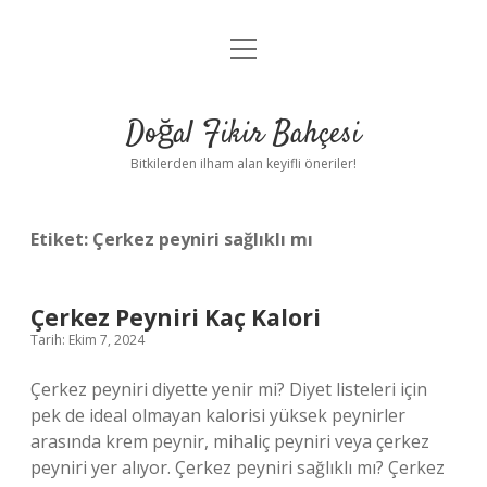
menüyü
Anasayfa
aç
Gizlilik Politikası
Doğal Fikir Bahçesi
Yasal Uyarı
Bitkilerden ilham alan keyifli öneriler!
Hakkımızda
Etiket:
Çerkez peyniri sağlıklı mı
Çerkez Peyniri Kaç Kalori
Tarih: Ekim 7, 2024
Çerkez peyniri diyette yenir mi? Diyet listeleri için
pek de ideal olmayan kalorisi yüksek peynirler
arasında krem ​​peynir, mihaliç peyniri veya çerkez
peyniri yer alıyor. Çerkez peyniri sağlıklı mı? Çerkez