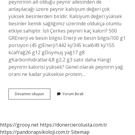
peynirinin ait olduğu peynir ailesinden de
anlaşılacağı üzere peynir kalsiyum değeri çok
yüksek besinlerden biridir. Kalsiyum değeri yüksek
besinler kemik sağlığımız üzerinde oldukça olumlu
etkiye sahiptir. İsli Çerkes peyniri kaç kalori? 500
GREnerji ve besin bilgisi Enerji ve besin bilgisi100 g1
porsiyon (45 g)Enerji1442 kj/345 kcal649 kj/155
kcalYağ26 g12 gDoymuş yağ17 g8
gKarbonhidratlar4,8 g2,2 g3 satır daha Hangi
peynirin kalorisi yüksek? Genel olarak peynirin yağ
oranı ne kadar yüksekse protein…
Çerkez
Devamını okuyun
Yorum Bırak
Peyniri
Kaç
Kalori
https://grooy.net
https://donercierolusta.com.tr
https://pandorapsikoloji.com.tr
Sitemap