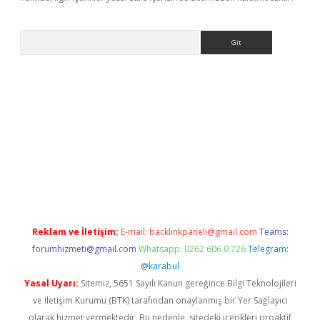
Arama
et/
betexper.xyz
Reklam ve İletişim:
E-mail:
backlinkpaneli@gmail.com
Teams:
forumhizmeti@gmail.com
Whatsapp: 0262 606 0 726
Telegram:
@karabul
Yasal Uyarı:
Sitemiz, 5651 Sayılı Kanun gereğince Bilgi Teknolojileri
ve İletişim Kurumu (BTK) tarafından onaylanmış bir Yer Sağlayıcı
olarak hizmet vermektedir. Bu nedenle, sitedeki içerikleri proaktif