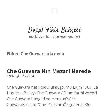
menüyü
Anasayfa
aç
Gizlilik Politikası
Doğal Fikir Bahçesi
Yasal Uyarı
Bitkilerden ilham alan keyifli öneriler!
Hakkımızda
Etiket:
Che Guevara ırkı nedir
Che Guevara Nın Mezari Nerede
Tarih: Eylül 28, 2024
Che Guevara nasıl öldürülmüştür? 9 Ekim 1967, La
Higuera, BolivyaChe Guevara / Ölüm tarihi ve yeri
Che Guevara hangi dine mensup? Che
GuevaraErnesto “Che” GuevaraÖrgütlenme26