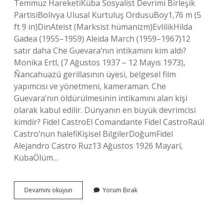
Temmuz HareketiKüba Sosyalist Devrimi Birleşik
PartisiBolivya Ulusal Kurtuluş OrdusuBoy1,76 m (5
ft 9 in)DinAteist (Marksist hümanizm)EvlilikHilda
Gadea (1955–1959) Aleida March (1959–1967)12
satır daha Che Guevara’nın intikamını kim aldı?
Monika Ertl, (7 Ağustos 1937 – 12 Mayıs 1973),
Ñancahuazú gerillasının üyesi, belgesel film
yapımcısı ve yönetmeni, kameraman. Che
Guevara’nın öldürülmesinin intikamını alan kişi
olarak kabul edilir. Dünyanın en büyük devrimcisi
kimdir? Fidel CastroEl Comandante Fidel CastroRaúl
Castro’nun halefiKişisel BilgilerDoğumFidel
Alejandro Castro Ruz13 Ağustos 1926 Mayarí,
KübaÖlüm…
Che
Devamını okuyun
Yorum Bırak
Guevara
Nın
Mezari