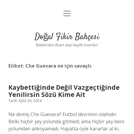
menüyü
Anasayfa
aç
Gizlilik Politikası
Doğal Fikir Bahçesi
Yasal Uyarı
Bitkilerden ilham alan keyifli öneriler!
Hakkımızda
Etiket:
Che Guevara ne için savaştı
Kaybettiğinde Değil Vazgeçtiğinde
Yenilirsin Sözü Kime Ait
Tarih: Eylül 30, 2024
Ne demiş Che Guevara? Futbol devrimin silahıdır.
Belki hiçbir şey yolunda gitmedi; ama hiçbir şey beni
yolumdan alıkoyamadı. Hayatta öyle kararlar al ki,