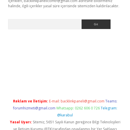
içerikleri,
backlinkpanelicomtr@gmail.com
adresine bildirmeniz
halinde, ilgili içerikler yasal süre içerisinde sitemizden kaldırılacaktır.
Arama
lexbett.net/
betexper.xyz
Reklam ve İletişim:
E-mail:
backlinkpaneli@gmail.com
Teams:
forumhizmeti@gmail.com
Whatsapp: 0262 606 0 726
Telegram:
@karabul
Yasal Uyarı:
Sitemiz, 5651 Sayılı Kanun gereğince Bilgi Teknolojileri
ve İletişim Kurumu (BTK) tarafından onaylanmış bir Yer Sağlayıcı