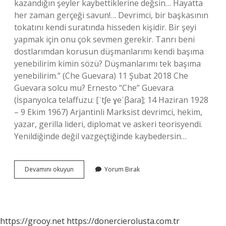
kazandığın şeyler kaybettiklerine değsin… Hayatta
her zaman gerçeği savun!… Devrimci, bir başkasının
tokatını kendi suratında hisseden kişidir. Bir şeyi
yapmak için onu çok sevmen gerekir. Tanrı beni
dostlarımdan korusun düşmanlarımı kendi başıma
yenebilirim kimin sözü? Düşmanlarımı tek başıma
yenebilirim.” (Che Guevara) 11 Şubat 2018 Che
Guevara solcu mu? Ernesto “Che” Guevara
(İspanyolca telaffuzu: [ˈtʃe ɣeˈβaɾa]; 14 Haziran 1928
– 9 Ekim 1967) Arjantinli Marksist devrimci, hekim,
yazar, gerilla lideri, diplomat ve askeri teorisyendi.
Yenildiğinde değil vazgeçtiğinde kaybedersin…
Kaybettiğinde
Devamını okuyun
Yorum Bırak
Değil
Vazgeçtiğinde
Yenilirsin
Sözü
Kime
https://grooy.net
https://donercierolusta.com.tr
Ait