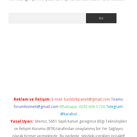
Arama
lexbett.net/
betexper.xyz
Reklam ve İletişim:
E-mail:
backlinkpaneli@gmail.com
Teams:
forumhizmeti@gmail.com
Whatsapp: 0262 606 0 726
Telegram:
@karabul
Yasal Uyarı:
Sitemiz, 5651 Sayılı Kanun gereğince Bilgi Teknolojileri
ve İletişim Kurumu (BTK) tarafından onaylanmış bir Yer Sağlayıcı
olarak hizmet vermektedir. Bu nedenle, sitedeki içerikleri proaktif