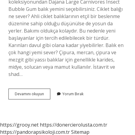
koleksiyonundan Dajana Large Carnivores Insect
Bubble Gum balık yemini seçebilirsiniz. Ciklet balığı
ne sever? Ahli ciklet balıklarının etçil bir beslenme
düzenine sahip olduğu düşünülse de yosun da
yerler. Bakımı oldukça kolaydır. Bu nedenle yeni
başlayanlar için tercih edilebilecek bir türdür.
Karınları davul gibi olana kadar yiyebilirler. Balık en
çok hangi yemi sever? Çipura, mercan, çipura ve
mezgit gibi yassı balıklar için genellikle karides,
midye, solucan veya mamut kullanılır. İstavrit ve
shad…
En
Devamını okuyun
Yorum Bırak
Iyi
Ciklet
Yemi
Hangisi
https://grooy.net
https://donercierolusta.com.tr
https://pandorapsikoloji.com.tr
Sitemap