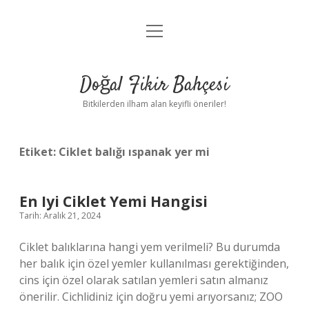
menüyü
Anasayfa
aç
Gizlilik Politikası
Doğal Fikir Bahçesi
Yasal Uyarı
Bitkilerden ilham alan keyifli öneriler!
Hakkımızda
Etiket:
Ciklet balığı ıspanak yer mi
En Iyi Ciklet Yemi Hangisi
Tarih: Aralık 21, 2024
Ciklet balıklarına hangi yem verilmeli? Bu durumda
her balık için özel yemler kullanılması gerektiğinden,
cins için özel olarak satılan yemleri satın almanız
önerilir. Cichlidiniz için doğru yemi arıyorsanız; ZOO