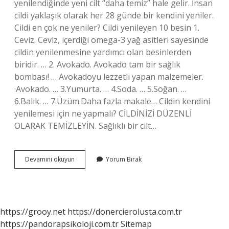
yenilendiğinde yeni cilt “daha temiz” hale gelir. İnsan
cildi yaklaşık olarak her 28 günde bir kendini yeniler.
Cildi en çok ne yeniler? Cildi yenileyen 10 besin 1.
Ceviz. Ceviz, içerdiği omega-3 yağ asitleri sayesinde
cildin yenilenmesine yardımcı olan besinlerden
biridir. … 2. Avokado. Avokado tam bir sağlık
bombası! … Avokadoyu lezzetli yapan malzemeler.
·Avokado. … 3.Yumurta. … 4.Soda. … 5.Soğan. …
6.Balık. … 7.Üzüm.Daha fazla makale… Cildin kendini
yenilemesi için ne yapmalı? CİLDİNİZİ DÜZENLİ
OLARAK TEMİZLEYİN. Sağlıklı bir cilt…
Cilt
Devamını okuyun
Yorum Bırak
Ne
Kadar
Sürede
Kendini
Yeniler
https://grooy.net
https://donercierolusta.com.tr
https://pandorapsikoloji.com.tr
Sitemap