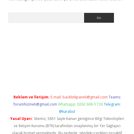
Arama
exbett.net/
betexper.xyz
Reklam ve İletişim:
E-mail:
backlinkpaneli@gmail.com
Teams:
forumhizmeti@gmail.com
Whatsapp: 0262 606 0 726
Telegram:
@karabul
Yasal Uyarı:
Sitemiz, 5651 Sayılı Kanun gereğince Bilgi Teknolojileri
ve İletişim Kurumu (BTK) tarafından onaylanmış bir Yer Sağlayıcı
olarak hizmet vermektedir. Bu nedenle, sitedeki içerikleri proaktif