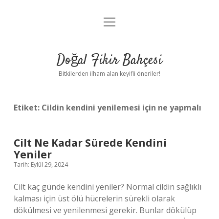
menüyü
Anasayfa
aç
Gizlilik Politikası
Doğal Fikir Bahçesi
Yasal Uyarı
Bitkilerden ilham alan keyifli öneriler!
Hakkımızda
Etiket:
Cildin kendini yenilemesi için ne yapmalı
Cilt Ne Kadar Sürede Kendini
Yeniler
Tarih: Eylül 29, 2024
Cilt kaç günde kendini yeniler? Normal cildin sağlıklı
kalması için üst ölü hücrelerin sürekli olarak
dökülmesi ve yenilenmesi gerekir. Bunlar dökülüp