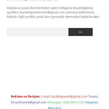
Hukuka ve yasal düzenlemelere aykırı olduğunu düşündüğünüz
içerikleri,
backlinkpanelicomtr@gmail.com
adresine bildirmeniz
halinde, ilgili içerikler yasal süre içerisinde sitemizden kaldırılacaktır.
Arama
exbett.net/
betexper.xyz
Reklam ve İletişim:
E-mail:
backlinkpaneli@gmail.com
Teams:
forumhizmeti@gmail.com
Whatsapp: 0262 606 0 726
Telegram:
@karabul