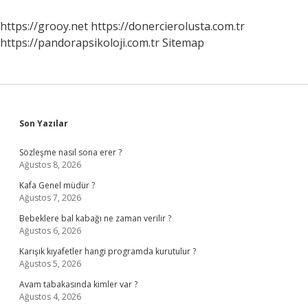
Ne
Zaman
https://grooy.net
https://donercierolusta.com.tr
Görüldü
https://pandorapsikoloji.com.tr
Sitemap
Sidebar
Son Yazılar
Sözleşme nasıl sona erer ?
Ağustos 8, 2026
Kafa Genel müdür ?
Ağustos 7, 2026
Bebeklere bal kabağı ne zaman verilir ?
Ağustos 6, 2026
Karışık kıyafetler hangi programda kurutulur ?
Ağustos 5, 2026
Avam tabakasında kimler var ?
Ağustos 4, 2026