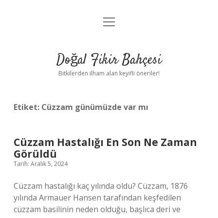
menüyü
Anasayfa
aç
Gizlilik Politikası
Doğal Fikir Bahçesi
Yasal Uyarı
Bitkilerden ilham alan keyifli öneriler!
Hakkımızda
Etiket:
Cüzzam günümüzde var mı
Cüzzam Hastalığı En Son Ne Zaman
Görüldü
Tarih: Aralık 5, 2024
Cüzzam hastalığı kaç yılında oldu? Cüzzam, 1876
yılında Armauer Hansen tarafından keşfedilen
cüzzam basilinin neden olduğu, başlıca deri ve