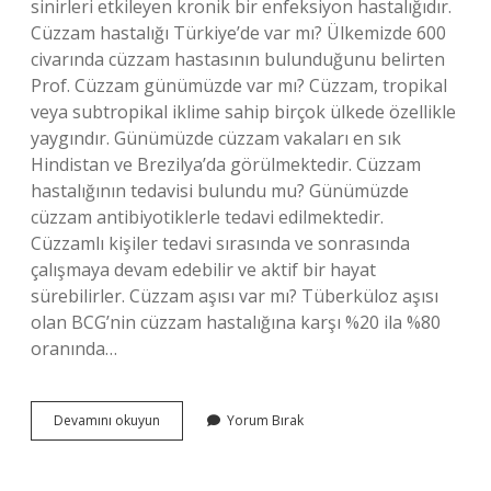
sinirleri etkileyen kronik bir enfeksiyon hastalığıdır.
Cüzzam hastalığı Türkiye’de var mı? Ülkemizde 600
civarında cüzzam hastasının bulunduğunu belirten
Prof. Cüzzam günümüzde var mı? Cüzzam, tropikal
veya subtropikal iklime sahip birçok ülkede özellikle
yaygındır. Günümüzde cüzzam vakaları en sık
Hindistan ve Brezilya’da görülmektedir. Cüzzam
hastalığının tedavisi bulundu mu? Günümüzde
cüzzam antibiyotiklerle tedavi edilmektedir.
Cüzzamlı kişiler tedavi sırasında ve sonrasında
çalışmaya devam edebilir ve aktif bir hayat
sürebilirler. Cüzzam aşısı var mı? Tüberküloz aşısı
olan BCG’nin cüzzam hastalığına karşı %20 ila %80
oranında…
Cüzzam
Devamını okuyun
Yorum Bırak
Hastalığı
En
Son