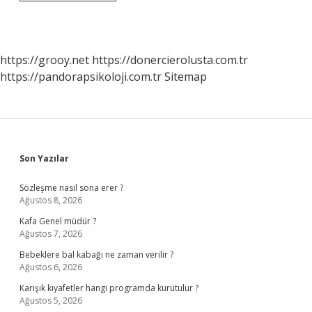
Salıvermede
Yurt
Dışına
Çıkabilir
Mi
https://grooy.net
https://donercierolusta.com.tr
https://pandorapsikoloji.com.tr
Sitemap
Sidebar
Son Yazılar
Sözleşme nasıl sona erer ?
Ağustos 8, 2026
Kafa Genel müdür ?
Ağustos 7, 2026
Bebeklere bal kabağı ne zaman verilir ?
Ağustos 6, 2026
Karışık kıyafetler hangi programda kurutulur ?
Ağustos 5, 2026