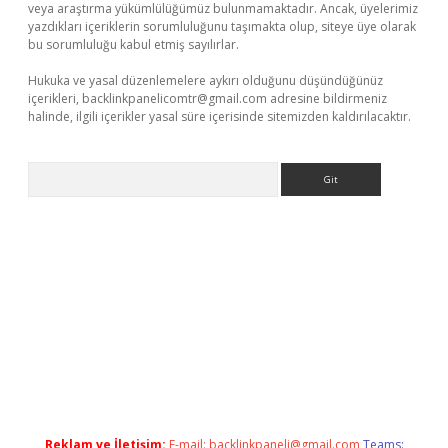
veya araştırma yükümlülüğümüz bulunmamaktadır. Ancak, üyelerimiz
yazdıkları içeriklerin sorumluluğunu taşımakta olup, siteye üye olarak
bu sorumluluğu kabul etmiş sayılırlar.
Hukuka ve yasal düzenlemelere aykırı olduğunu düşündüğünüz
içerikleri,
backlinkpanelicomtr@gmail.com
adresine bildirmeniz
halinde, ilgili içerikler yasal süre içerisinde sitemizden kaldırılacaktır.
Arama
exbett.net/
betexper.xyz
Reklam ve İletişim:
E-mail:
backlinkpaneli@gmail.com
Teams: