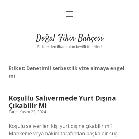
menüyü
Anasayfa
aç
Gizlilik Politikası
Doğal Fikir Bahçesi
Yasal Uyarı
Bitkilerden ilham alan keyifli öneriler!
Hakkımızda
Etiket:
Denetimli serbestlik vize almaya engel
mi
Koşullu Salıvermede Yurt Dışına
Çıkabilir Mi
Tarih: Kasım 22, 2024
Koşulu salıverilen kişi yurt dışına çıkabilir mi?
Mahkeme veya hâkim tarafından başka bir suç