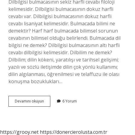
Dilbilgisi bulmacasının sekiz harfli cevabı filoloji
kelimesidir. Dilbilgisi bulmacasının dokuz harfli
cevabı var. Dilbilgisi bulmacasının dokuz harfli
cevabı lisaniyat kelimesidir. Bulmacada bilimi ne
demektir? Harf harf bulmacada bilimsel sorunun
cevabının bilimsel olduğu belirlendi. Bulmacada dil
bilgisi ne demek? Dilbilgisi bulmacasının altı harfli
cevabı dilbilgisi kelimesidir. Dilbilim ne demek?
Dilbilim; dilin kökeni, yaratılışı ve tarihsel gelişimi;
yazılı ve sözlü iletişimde dilin çok yönlü kullanımı;
dilin algılanması, öğrenilmesi ve telaffuzu ile olası
konuşma bozuklukları…
Bulmacada
Devamını okuyun
6 Yorum
Dil
Bilimi
Ne
Demek
https://grooy.net
https://donercierolusta.com.tr