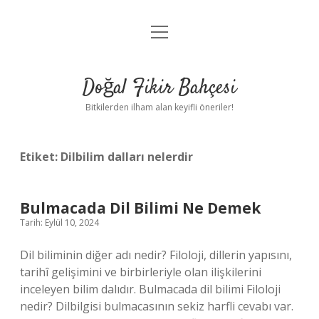
menüyü
Anasayfa
aç
Gizlilik Politikası
Doğal Fikir Bahçesi
Yasal Uyarı
Bitkilerden ilham alan keyifli öneriler!
Hakkımızda
Etiket:
Dilbilim dalları nelerdir
Bulmacada Dil Bilimi Ne Demek
Tarih: Eylül 10, 2024
Dil biliminin diğer adı nedir? Filoloji, dillerin yapısını,
tarihî gelişimini ve birbirleriyle olan ilişkilerini
inceleyen bilim dalıdır. Bulmacada dil bilimi Filoloji
nedir? Dilbilgisi bulmacasının sekiz harfli cevabı var.