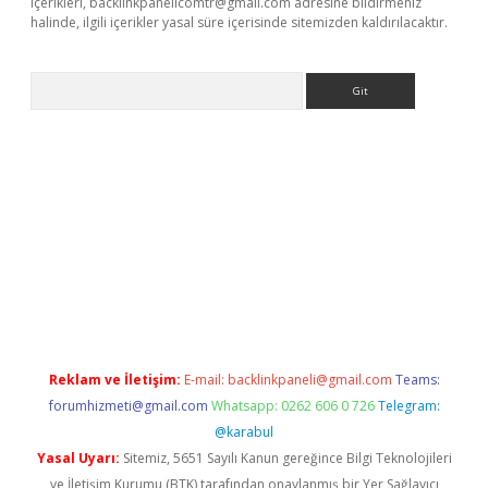
içerikleri,
backlinkpanelicomtr@gmail.com
adresine bildirmeniz
halinde, ilgili içerikler yasal süre içerisinde sitemizden kaldırılacaktır.
Arama
exbett.net/
betexper.xyz
Reklam ve İletişim:
E-mail:
backlinkpaneli@gmail.com
Teams:
forumhizmeti@gmail.com
Whatsapp: 0262 606 0 726
Telegram:
@karabul
Yasal Uyarı:
Sitemiz, 5651 Sayılı Kanun gereğince Bilgi Teknolojileri
ve İletişim Kurumu (BTK) tarafından onaylanmış bir Yer Sağlayıcı