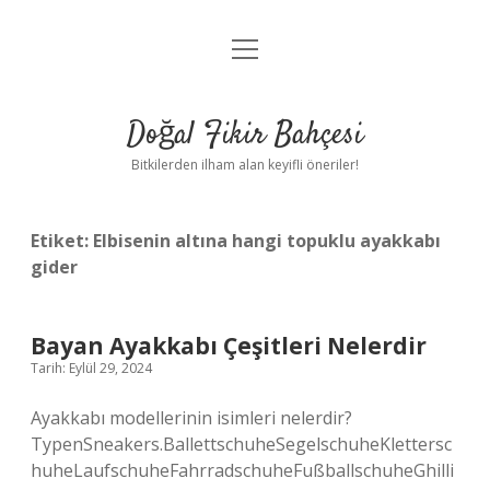
menüyü
Anasayfa
aç
Gizlilik Politikası
Doğal Fikir Bahçesi
Yasal Uyarı
Bitkilerden ilham alan keyifli öneriler!
Hakkımızda
Etiket:
Elbisenin altına hangi topuklu ayakkabı
gider
Bayan Ayakkabı Çeşitleri Nelerdir
Tarih: Eylül 29, 2024
Ayakkabı modellerinin isimleri nelerdir?
TypenSneakers.BallettschuheSegelschuheKlettersc
huheLaufschuheFahrradschuheFußballschuheGhilli