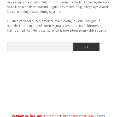
veya araştırma yükümlülüğümüz bulunmamaktadır. Ancak, üyelerimiz
yazdıkları içeriklerin sorumluluğunu taşımakta olup, siteye üye olarak
bu sorumluluğu kabul etmiş sayılırlar.
Hukuka ve yasal düzenlemelere aykırı olduğunu düşündüğünüz
içerikleri,
backlinkpanelicomtr@gmail.com
adresine bildirmeniz
halinde, ilgili içerikler yasal süre içerisinde sitemizden kaldırılacaktır.
Arama
exbett.net/
betexper.xyz
Reklam ve İletişim:
E-mail:
backlinkpaneli@gmail.com
Teams: