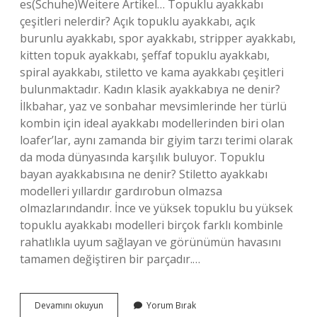
es(Schuhe)Weitere Artikel… Topuklu ayakkabı
çeşitleri nelerdir? Açık topuklu ayakkabı, açık
burunlu ayakkabı, spor ayakkabı, stripper ayakkabı,
kitten topuk ayakkabı, şeffaf topuklu ayakkabı,
spiral ayakkabı, stiletto ve kama ayakkabı çeşitleri
bulunmaktadır. Kadın klasik ayakkabıya ne denir?
İlkbahar, yaz ve sonbahar mevsimlerinde her türlü
kombin için ideal ayakkabı modellerinden biri olan
loafer’lar, aynı zamanda bir giyim tarzı terimi olarak
da moda dünyasında karşılık buluyor. Topuklu
bayan ayakkabısına ne denir? Stiletto ayakkabı
modelleri yıllardır gardırobun olmazsa
olmazlarındandır. İnce ve yüksek topuklu bu yüksek
topuklu ayakkabı modelleri birçok farklı kombinle
rahatlıkla uyum sağlayan ve görünümün havasını
tamamen değiştiren bir parçadır.…
Bayan
Devamını okuyun
Yorum Bırak