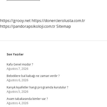
Ayakkabı
Çeşitleri
Nelerdir
https://grooy.net
https://donercierolusta.com.tr
https://pandorapsikoloji.com.tr
Sitemap
Sidebar
Son Yazılar
Kafa Genel müdür ?
Ağustos 7, 2026
Bebeklere bal kabağı ne zaman verilir ?
Ağustos 6, 2026
Karışık kıyafetler hangi programda kurutulur ?
Ağustos 5, 2026
Avam tabakasında kimler var ?
Ağustos 4, 2026