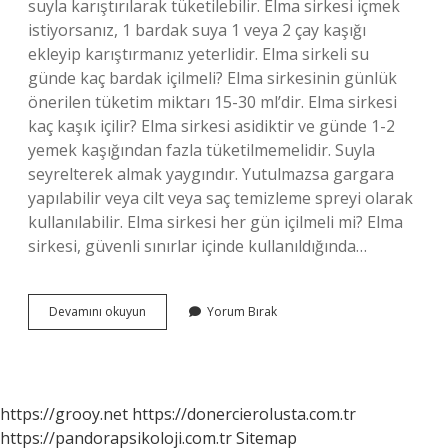
suyla karıştırılarak tüketilebilir. Elma sirkesi içmek
istiyorsanız, 1 bardak suya 1 veya 2 çay kaşığı
ekleyip karıştırmanız yeterlidir. Elma sirkeli su
günde kaç bardak içilmeli? Elma sirkesinin günlük
önerilen tüketim miktarı 15-30 ml’dir. Elma sirkesi
kaç kaşık içilir? Elma sirkesi asidiktir ve günde 1-2
yemek kaşığından fazla tüketilmemelidir. Suyla
seyrelterek almak yaygındır. Yutulmazsa gargara
yapılabilir veya cilt veya saç temizleme spreyi olarak
kullanılabilir. Elma sirkesi her gün içilmeli mi? Elma
sirkesi, güvenli sınırlar içinde kullanıldığında…
Bir
Devamını okuyun
Yorum Bırak
Bardak
Suya
Ne
Kadar
Elma
https://grooy.net
https://donercierolusta.com.tr
Sirkesi
https://pandorapsikoloji.com.tr
Sitemap
Konur