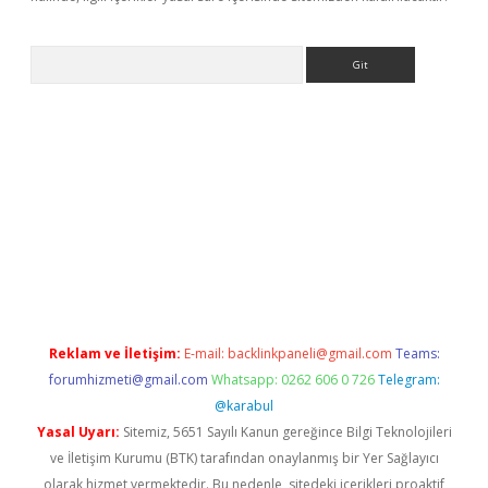
Arama
exbett.net/
betexper.xyz
Reklam ve İletişim:
E-mail:
backlinkpaneli@gmail.com
Teams:
forumhizmeti@gmail.com
Whatsapp: 0262 606 0 726
Telegram:
@karabul
Yasal Uyarı:
Sitemiz, 5651 Sayılı Kanun gereğince Bilgi Teknolojileri
ve İletişim Kurumu (BTK) tarafından onaylanmış bir Yer Sağlayıcı
olarak hizmet vermektedir. Bu nedenle, sitedeki içerikleri proaktif