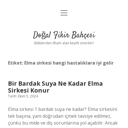
menüyü
Anasayfa
aç
Gizlilik Politikası
Doğal Fikir Bahçesi
Yasal Uyarı
Bitkilerden ilham alan keyifli öneriler!
Hakkımızda
Etiket:
Elma sirkesi hangi hastalıklara iyi gelir
Bir Bardak Suya Ne Kadar Elma
Sirkesi Konur
Tarih: Ekim 5, 2024
Elma sirkesi 1 bardak suya ne kadar? Elma sirkesini
tek başına, yani doğrudan içmek tavsiye edilmez,
çünkü bu mide ve diş sorunlarına yol açabilir. Ancak