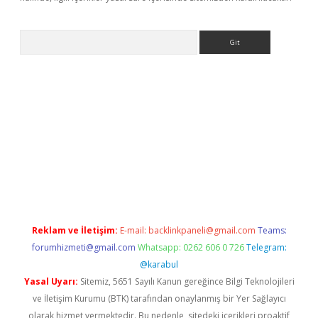
Arama
exbett.net/
betexper.xyz
Reklam ve İletişim:
E-mail:
backlinkpaneli@gmail.com
Teams:
forumhizmeti@gmail.com
Whatsapp: 0262 606 0 726
Telegram:
@karabul
Yasal Uyarı:
Sitemiz, 5651 Sayılı Kanun gereğince Bilgi Teknolojileri
ve İletişim Kurumu (BTK) tarafından onaylanmış bir Yer Sağlayıcı
olarak hizmet vermektedir. Bu nedenle, sitedeki içerikleri proaktif