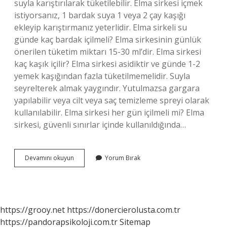
suyla karıştırılarak tüketilebilir. Elma sirkesi içmek
istiyorsanız, 1 bardak suya 1 veya 2 çay kaşığı
ekleyip karıştırmanız yeterlidir. Elma sirkeli su
günde kaç bardak içilmeli? Elma sirkesinin günlük
önerilen tüketim miktarı 15-30 ml’dir. Elma sirkesi
kaç kaşık içilir? Elma sirkesi asidiktir ve günde 1-2
yemek kaşığından fazla tüketilmemelidir. Suyla
seyrelterek almak yaygındır. Yutulmazsa gargara
yapılabilir veya cilt veya saç temizleme spreyi olarak
kullanılabilir. Elma sirkesi her gün içilmeli mi? Elma
sirkesi, güvenli sınırlar içinde kullanıldığında…
Bir
Devamını okuyun
Yorum Bırak
Bardak
Suya
Ne
Kadar
Elma
https://grooy.net
https://donercierolusta.com.tr
Sirkesi
https://pandorapsikoloji.com.tr
Sitemap
Konur