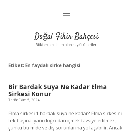
menüyü
Anasayfa
aç
Gizlilik Politikası
Doğal Fikir Bahçesi
Yasal Uyarı
Bitkilerden ilham alan keyifli öneriler!
Hakkımızda
Etiket:
En faydalı sirke hangisi
Bir Bardak Suya Ne Kadar Elma
Sirkesi Konur
Tarih: Ekim 5, 2024
Elma sirkesi 1 bardak suya ne kadar? Elma sirkesini
tek başına, yani doğrudan içmek tavsiye edilmez,
çünkü bu mide ve diş sorunlarına yol açabilir. Ancak