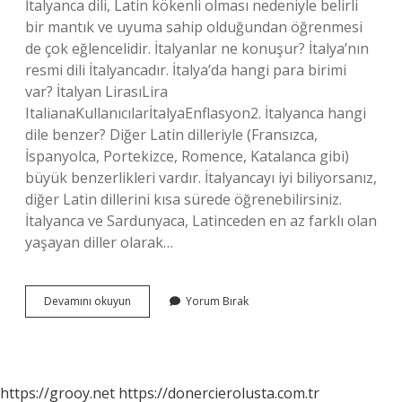
İtalyanca dili, Latin kökenli olması nedeniyle belirli
bir mantık ve uyuma sahip olduğundan öğrenmesi
de çok eğlencelidir. İtalyanlar ne konuşur? İtalya’nın
resmi dili İtalyancadır. İtalya’da hangi para birimi
var? İtalyan LirasıLira
ItalianaKullanıcılarİtalyaEnflasyon2. İtalyanca hangi
dile benzer? Diğer Latin dilleriyle (Fransızca,
İspanyolca, Portekizce, Romence, Katalanca gibi)
büyük benzerlikleri vardır. İtalyancayı iyi biliyorsanız,
diğer Latin dillerini kısa sürede öğrenebilirsiniz.
İtalyanca ve Sardunyaca, Latinceden en az farklı olan
yaşayan diller olarak…
İTalya
Devamını okuyun
Yorum Bırak
Hangi
Dili
Konuşuyor
https://grooy.net
https://donercierolusta.com.tr