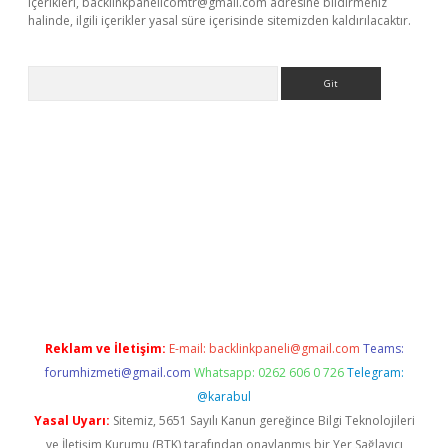
içerikleri,
backlinkpanelicomtr@gmail.com
adresine bildirmeniz
halinde, ilgili içerikler yasal süre içerisinde sitemizden kaldırılacaktır.
Arama
exbett.net/
betexper.xyz
Reklam ve İletişim:
E-mail:
backlinkpaneli@gmail.com
Teams:
forumhizmeti@gmail.com
Whatsapp: 0262 606 0 726
Telegram:
@karabul
Yasal Uyarı:
Sitemiz, 5651 Sayılı Kanun gereğince Bilgi Teknolojileri
ve İletişim Kurumu (BTK) tarafından onaylanmış bir Yer Sağlayıcı