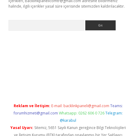
içerikleri,
backlinkpanelicomtr@gmail.com
adresine bildirmeniz
halinde, ilgili içerikler yasal süre içerisinde sitemizden kaldırılacaktır.
Arama
exbett.net/
betexper.xyz
Reklam ve İletişim:
E-mail:
backlinkpaneli@gmail.com
Teams:
forumhizmeti@gmail.com
Whatsapp: 0262 606 0 726
Telegram:
@karabul
Yasal Uyarı:
Sitemiz, 5651 Sayılı Kanun gereğince Bilgi Teknolojileri
ve İletişim Kurumu (BTK) tarafından onaylanmış bir Yer Sağlayıcı