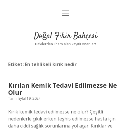
menüyü
Anasayfa
aç
Gizlilik Politikası
Doğal Fikir Bahçesi
Yasal Uyarı
Bitkilerden ilham alan keyifli öneriler!
Hakkımızda
Etiket:
En tehlikeli kırık nedir
Kırılan Kemik Tedavi Edilmezse Ne
Olur
Tarih: Eylül 19, 2024
Kırık kemik tedavi edilmezse ne olur? Çeşitli
nedenlerle çıkık erken teşhis edilmezse hasta için
daha ciddi sağlık sorunlarına yol açar. Kırıklar ve