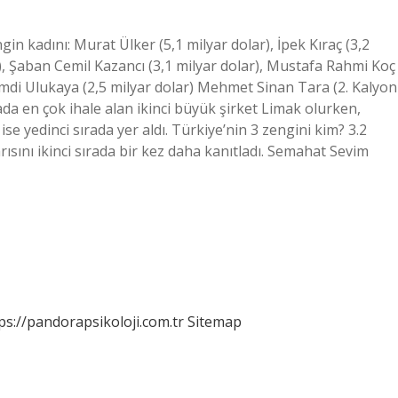
gin kadını: Murat Ülker (5,1 milyar dolar), İpek Kıraç (3,2
r), Şaban Cemil Kazancı (3,1 milyar dolar), Mustafa Rahmi Koç
 Hamdi Ulukaya (2,5 milyar dolar) Mehmet Sinan Tara (2. Kalyon
da en çok ihale alan ikinci büyük şirket Limak olurken,
se yedinci sırada yer aldı. Türkiye’nin 3 zengini kim? 3.2
arısını ikinci sırada bir kez daha kanıtladı. Semahat Sevim
ps://pandorapsikoloji.com.tr
Sitemap