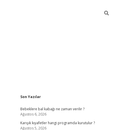
Sidebar
Son Yazılar
https://elexbett.ne
Bebeklere bal kabağı ne zaman verilir ?
Ağustos 6, 2026
Karışık kıyafetler hangi programda kurutulur ?
Ağustos 5, 2026