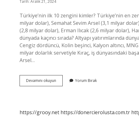
Tarih: Aralık 21, 2024
Türkiye’nin ilk 10 zengini kimler? Türkiye’nin en zen
milyar dolar), Semahat Sevim Arsel (3,1 milyar dola
(2,8 milyar dolar), Erman Ilıcak (2,6 milyar dolar),
dünyada kaçıncı sırada? Altyapı yatırımlarında dünya
Cengiz dördüncü, Kolin beşinci, Kalyon altıncı, MNG i
milyar dolarlık servetiyle Kıraç, iş dünyasındaki baş
Arsel…
Kalyon
Devamını okuyun
Yorum Bırak
Kaçıncı
Sırada
https://grooy.net
https://donercierolusta.com.tr
htt