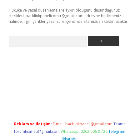
Hukuka ve yasal düzenlemelere aykırı olduğunu düşündüğünüz
içerikleri,
backlinkpanelicomtr@gmail.com
adresine bildirmeniz
halinde, ilgili içerikler yasal süre içerisinde sitemizden kaldırılacaktır.
Arama
lexbett.net/
betexper.xyz
Reklam ve İletişim:
E-mail:
backlinkpaneli@gmail.com
Teams:
forumhizmeti@gmail.com
Whatsapp: 0262 606 0 726
Telegram:
@karabul