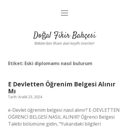
menüyü
Anasayfa
aç
Gizlilik Politikası
Doğal Fikir Bahçesi
Yasal Uyarı
Bitkilerden ilham alan keyifli öneriler!
Hakkımızda
Etiket:
Eski diplomamı nasıl bulurum
E Devletten Öğrenim Belgesi Alınır
Mı
Tarih: Aralık 23, 2024
e-Devlet öğrenim belgesi nasıl alınır? E-DEVLETTEN
ÖĞRENCİ BELGESİ NASIL ALINIR? Öğrenci Belgesi
Talebi bölümüne gidin, “Yukarıdaki bilgileri