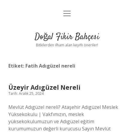
menüyü
Anasayfa
aç
Gizlilik Politikası
Doğal Fikir Bahçesi
Yasal Uyarı
Bitkilerden ilham alan keyifli öneriler!
Hakkımızda
Etiket:
Fatih Adıgüzel nereli
Üzeyir Adıgüzel Nereli
Tarih: Aralık 25, 2024
Mevlüt Adıgüzel nereli? Ataşehir Adıgüzel Meslek
Yüksekokulu | Vakfımızın, meslek
yüksekokulumuzun ve Adıgüzel eğitim
kurumumuzun değerli kurucusu Sayın Mevlüt