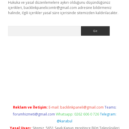
Hukuka ve yasal düzenlemelere aykırı olduğunu düşündüğünüz
içerikleri,
backlinkpanelicomtr@gmail.com
adresine bildirmeniz
halinde, ilgili içerikler yasal süre içerisinde sitemizden kaldırılacaktır.
Arama
exbett.net/
betexper.xyz
Reklam ve İletişim:
E-mail:
backlinkpaneli@gmail.com
Teams:
forumhizmeti@gmail.com
Whatsapp: 0262 606 0 726
Telegram:
@karabul
Yasal Uyarı:
Sitemiz, 5651 Sayılı Kanun gereğince Bilgi Teknolojileri