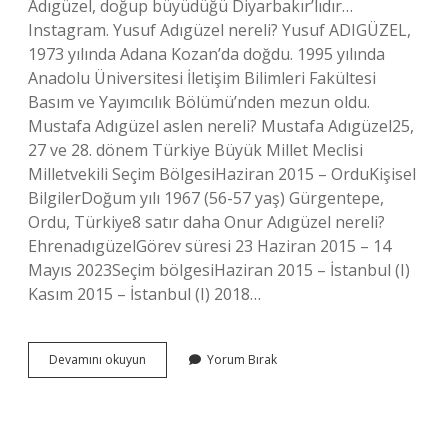
Adıgüzel, doğup büyüdüğü Diyarbakır’lıdır…
Instagram. Yusuf Adıgüzel nereli? Yusuf ADIGÜZEL,
1973 yılında Adana Kozan’da doğdu. 1995 yılında
Anadolu Üniversitesi İletişim Bilimleri Fakültesi
Basım ve Yayımcılık Bölümü’nden mezun oldu.
Mustafa Adıgüzel aslen nereli? Mustafa Adıgüzel25,
27 ve 28. dönem Türkiye Büyük Millet Meclisi
Milletvekili Seçim BölgesiHaziran 2015 – OrduKişisel
BilgilerDoğum yılı 1967 (56-57 yaş) Gürgentepe,
Ordu, Türkiye8 satır daha Onur Adıgüzel nereli?
EhrenadıgüzelGörev süresi 23 Haziran 2015 – 14
Mayıs 2023Seçim bölgesiHaziran 2015 – İstanbul (I)
Kasım 2015 – İstanbul (I) 2018…
Üzeyir
Devamını okuyun
Yorum Bırak
Adıgüzel
Nereli