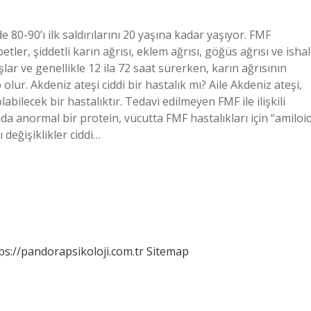
80-90’ı ilk saldırılarını 20 yaşına kadar yaşıyor. FMF
tler, şiddetli karın ağrısı, eklem ağrısı, göğüs ağrısı ve ishal
lar ve genellikle 12 ila 72 saat sürerken, karın ağrısının
olur. Akdeniz ateşi ciddi bir hastalık mı? Aile Akdeniz ateşi,
ilecek bir hastalıktır. Tedavi edilmeyen FMF ile ilişkili
da anormal bir protein, vücutta FMF hastalıkları için “amiloi
ı değişiklikler ciddi…
ps://pandorapsikoloji.com.tr
Sitemap