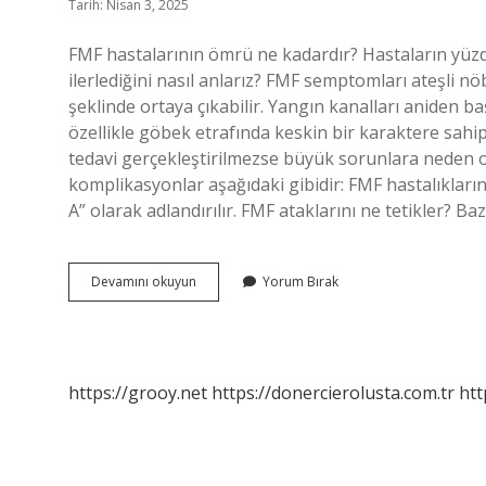
Tarih: Nisan 3, 2025
FMF hastalarının ömrü ne kadardır? Hastaların yüzde 
ilerlediğini nasıl anlarız? FMF semptomları ateşli nöbe
şeklinde ortaya çıkabilir. Yangın kanalları aniden baş
özellikle göbek etrafında keskin bir karaktere sahip 
tedavi gerçekleştirilmezse büyük sorunlara neden olab
komplikasyonlar aşağıdaki gibidir: FMF hastalıkların
A” olarak adlandırılır. FMF ataklarını ne tetikler? Baz
Fmf
Devamını okuyun
Yorum Bırak
Ciddi
Mi
https://grooy.net
https://donercierolusta.com.tr
htt