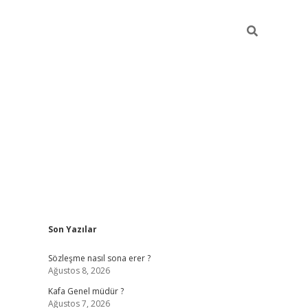
Sidebar
Son Yazılar
https://elexbett.ne
Sözleşme nasıl sona erer ?
Ağustos 8, 2026
Kafa Genel müdür ?
Ağustos 7, 2026