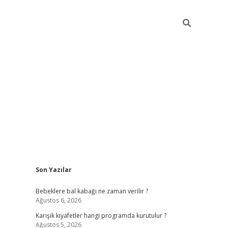
Sidebar
Son Yazılar
https://elexbett.ne
Bebeklere bal kabağı ne zaman verilir ?
Ağustos 6, 2026
Karışık kıyafetler hangi programda kurutulur ?
Ağustos 5, 2026