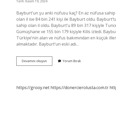
Tarih: Kasım 19, 2024
Bayburt’un şu anki nüfusu kaç? En az nüfusa sahip ol
olan il ise 84 bin 241 kişi ile Bayburt oldu. Bayburt’
sahip olan il oldu. Bayburt’u 89 bin 317 kişiyle Tunce
Gümüşhane ve 155 bin 179 kişiyle Kilis izledi. Baybu
Türkiye’nin alan ve nüfus bakımından en küçük illeri
almaktadır. Bayburt’un eski adı…
Bayburtta
Devamını okuyun
Yorum Bırak
Kaç
Kişi
Var
https://grooy.net
https://donercierolusta.com.tr
htt