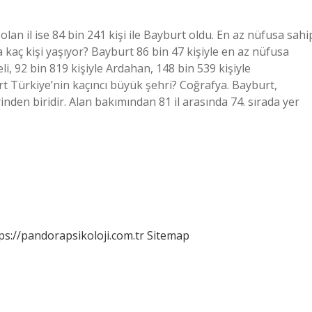
an il ise 84 bin 241 kişi ile Bayburt oldu. En az nüfusa sahi
ta kaç kişi yaşıyor? Bayburt 86 bin 47 kişiyle en az nüfusa
li, 92 bin 819 kişiyle Ardahan, 148 bin 539 kişiyle
rt Türkiye’nin kaçıncı büyük şehri? Coğrafya. Bayburt,
nden biridir. Alan bakımından 81 il arasında 74. sırada yer
ps://pandorapsikoloji.com.tr
Sitemap