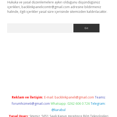
Hukuka ve yasal düzenlemelere aykırı olduğunu düşündüğünüz
içerikleri,
backlinkpanelicomtr@gmail.com
adresine bildirmeniz
halinde, ilgili içerikler yasal süre içerisinde sitemizden kaldırılacaktır.
Arama
xbett.net/
betexper.xyz
Reklam ve İletişim:
E-mail:
backlinkpaneli@gmail.com
Teams:
forumhizmeti@gmail.com
Whatsapp: 0262 606 0 726
Telegram:
@karabul
Yasal Uyarı:
Sitemiz, 5651 Sayılı Kanun gereğince Bilgi Teknolojileri