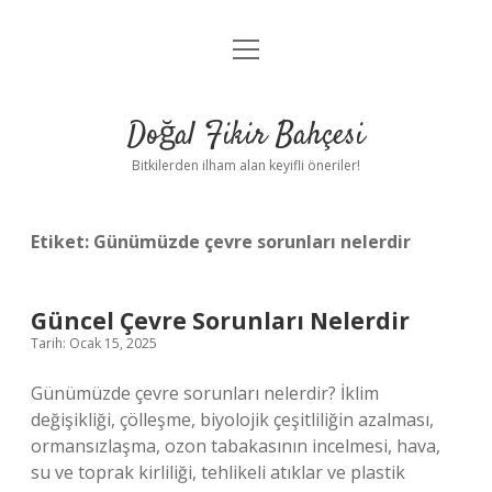
menüyü
Anasayfa
aç
Gizlilik Politikası
Doğal Fikir Bahçesi
Yasal Uyarı
Bitkilerden ilham alan keyifli öneriler!
Hakkımızda
Etiket:
Günümüzde çevre sorunları nelerdir
Güncel Çevre Sorunları Nelerdir
Tarih: Ocak 15, 2025
Günümüzde çevre sorunları nelerdir? İklim
değişikliği, çölleşme, biyolojik çeşitliliğin azalması,
ormansızlaşma, ozon tabakasının incelmesi, hava,
su ve toprak kirliliği, tehlikeli atıklar ve plastik