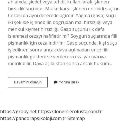
anlamda, şiddet veya tehdit kullanılarak işlenen
hırsızlık suçudur. Mülke karşı işlenen en ciddi suçtur.
Cezası da aynı derecede ağırdır. Yağma (gasp) suçu
iki şekilde işlenebilir: doğrudan mal hırsızlığı veya
menkul kıymet hırsızlığı. Gasp suçunu ilk defa
islenmesi cezayı hafifletir mi? Soygun suçlarında fiili
pişmanlık için ceza indirimi: Gasp suçunda, kişi suçu
işledikten sonra ancak dava açılmadan önce fiili
pişmanlık gösterirse verilecek ceza yarı yarıya
indirilebilir. Dava açıldıktan sonra ancak hüküm…
Gasp
Devamını okuyun
Yorum Bırak
Yapan
Kaç
Yıl
Ceza
Alır
https://grooy.net
https://donercierolusta.com.tr
https://pandorapsikoloji.com.tr
Sitemap