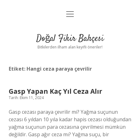
menüyü
Anasayfa
aç
Gizlilik Politikası
Doğal Fikir Bahçesi
Yasal Uyarı
Bitkilerden ilham alan keyifli öneriler!
Hakkımızda
Etiket:
Hangi ceza paraya çevrilir
Gasp Yapan Kaç Yıl Ceza Alır
Tarih: Ekim 11, 2024
Gasp cezası paraya çevrilir mi? Yağma suçunun
cezası 6 yıldan 10 yıla kadar hapis cezası olduğundan
yağma suçunun para cezasına çevrilmesi mümkün
değildir. Gasp ağır ceza mı? Yağma suçu, bir