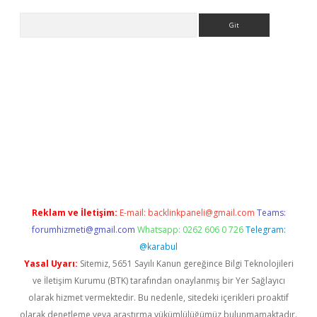
Arama
exbett.net/
betexper.xyz
Reklam ve İletişim:
E-mail:
backlinkpaneli@gmail.com
Teams:
forumhizmeti@gmail.com
Whatsapp: 0262 606 0 726
Telegram:
@karabul
Yasal Uyarı:
Sitemiz, 5651 Sayılı Kanun gereğince Bilgi Teknolojileri
ve İletişim Kurumu (BTK) tarafından onaylanmış bir Yer Sağlayıcı
olarak hizmet vermektedir. Bu nedenle, sitedeki içerikleri proaktif
olarak denetleme veya araştırma yükümlülüğümüz bulunmamaktadır.