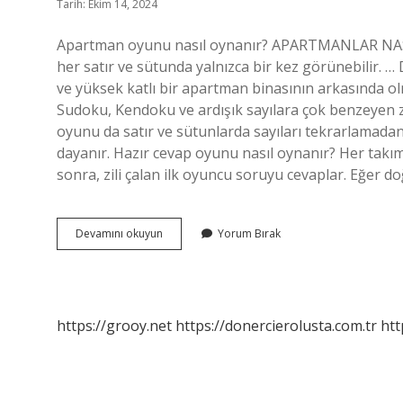
Tarih: Ekim 14, 2024
Apartman oyunu nasıl oynanır? APARTMANLAR NASIL
her satır ve sütunda yalnızca bir kez görünebilir. …
ve yüksek katlı bir apartman binasının arkasında olm
Sudoku, Kendoku ve ardışık sayılara çok benzeyen
oyunu da satır ve sütunlarda sayıları tekrarlamadan
dayanır. Hazır cevap oyunu nasıl oynanır? Her takı
sonra, zili çalan ilk oyuncu soruyu cevaplar. Eğer d
Apartmanlar
Devamını okuyun
Yorum Bırak
Oyunu
Nasıl
Oynanıyor
https://grooy.net
https://donercierolusta.com.tr
htt