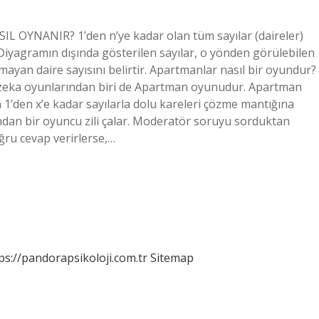
 OYNANIR? 1’den n’ye kadar olan tüm sayılar (daireler)
 Diyagramın dışında gösterilen sayılar, o yönden görülebilen
ayan daire sayısını belirtir. Apartmanlar nasıl bir oyundur?
 zeka oyunlarından biri de Apartman oyunudur. Apartman
 1’den x’e kadar sayılarla dolu kareleri çözme mantığına
mdan bir oyuncu zili çalar. Moderatör soruyu sorduktan
oğru cevap verirlerse,…
ps://pandorapsikoloji.com.tr
Sitemap