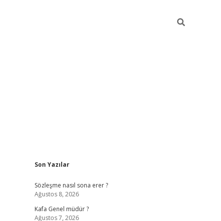
Sidebar
Son Yazılar
https://elexbett.ne
Sözleşme nasıl sona erer ?
Ağustos 8, 2026
Kafa Genel müdür ?
Ağustos 7, 2026