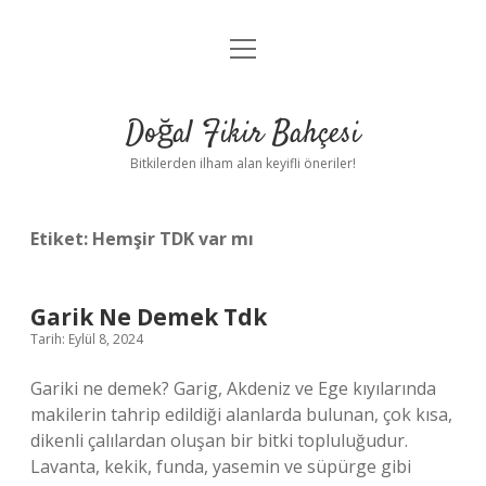
menüyü
Anasayfa
aç
Gizlilik Politikası
Doğal Fikir Bahçesi
Yasal Uyarı
Bitkilerden ilham alan keyifli öneriler!
Hakkımızda
Etiket:
Hemşir TDK var mı
Garik Ne Demek Tdk
Tarih: Eylül 8, 2024
Gariki ne demek? Garig, Akdeniz ve Ege kıyılarında
makilerin tahrip edildiği alanlarda bulunan, çok kısa,
dikenli çalılardan oluşan bir bitki topluluğudur.
Lavanta, kekik, funda, yasemin ve süpürge gibi