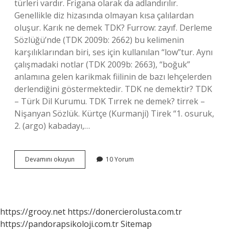
türleri vardır. Frigana olarak da adlandırılır.
Genellikle diz hizasında olmayan kısa çalılardan
oluşur. Karık ne demek TDK? Furrow: zayıf. Derleme
Sözlüğü’nde (TDK 2009b: 2662) bu kelimenin
karşılıklarından biri, ses için kullanılan “low”tur. Aynı
çalışmadaki notlar (TDK 2009b: 2663), “boğuk”
anlamına gelen karikmak fiilinin de bazı lehçelerden
derlendiğini göstermektedir. TDK ne demektir? TDK
– Türk Dil Kurumu. TDK Tırrek ne demek? tirrek –
Nişanyan Sözlük. Kürtçe (Kurmanji) Tirek “1. osuruk,
2. (argo) kabadayı,…
Garik
Devamını okuyun
10 Yorum
Ne
Demek
Tdk
https://grooy.net
https://donercierolusta.com.tr
https://pandorapsikoloji.com.tr
Sitemap